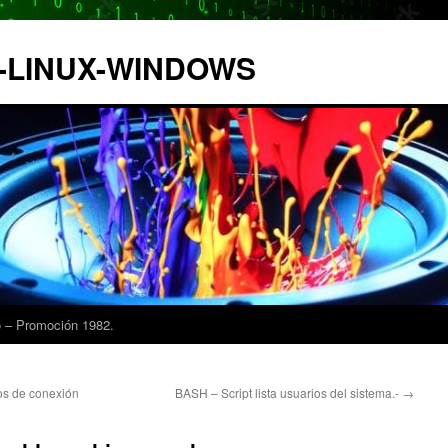
IX-LINUX-WINDOWS
 – Promoción 1982.
os de conexión
BASH – Script lista usuarios del sistema.-
→