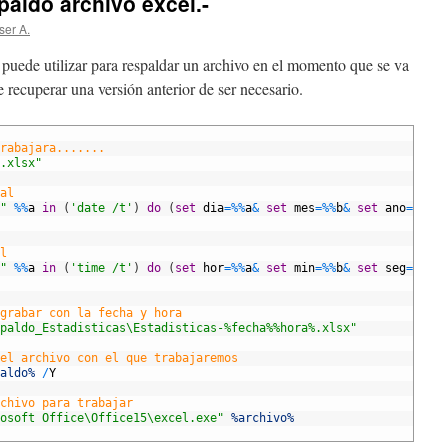
paldo archivo excel.-
ser A.
puede utilizar para respaldar un archivo en el momento que se va
e recuperar una versión anterior de ser necesario.
rabajara.......
.xlsx"
al
"
%
%
a
in
(
'date /t'
)
do
(
set
dia
=
%
%
a
&
set
mes
=
%
%
b
&
set
ano
=
%
%
c
)
l
"
%
%
a
in
(
'time /t'
)
do
(
set
hor
=
%
%
a
&
set
min
=
%
%
b
&
set
seg
=
%
%
c
)
grabar con la fecha y hora
paldo_Estadisticas\Estadisticas-%fecha%%hora%.xlsx"
el archivo con el que trabajaremos
aldo%
/
Y
chivo para trabajar
osoft Office\Office15\excel.exe"
%archivo%