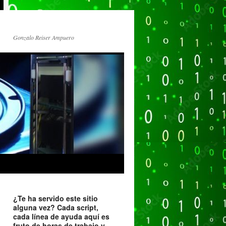
Gonzalo Reiser Ampuero
¿Te ha servido este sitio
alguna vez? Cada script,
cada línea de ayuda aquí es
fruto de horas de trabajo y