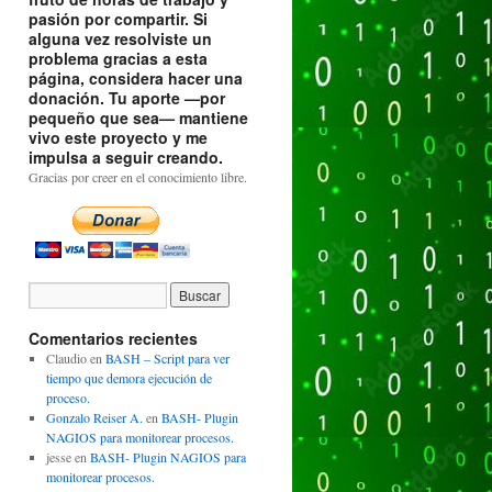
pasión por compartir. Si
alguna vez resolviste un
problema gracias a esta
página, considera hacer una
donación. Tu aporte —por
pequeño que sea— mantiene
vivo este proyecto y me
impulsa a seguir creando.
Gracias por creer en el conocimiento libre.
Comentarios recientes
Claudio
en
BASH – Script para ver
tiempo que demora ejecución de
proceso.
Gonzalo Reiser A.
en
BASH- Plugin
NAGIOS para monitorear procesos.
jesse
en
BASH- Plugin NAGIOS para
monitorear procesos.