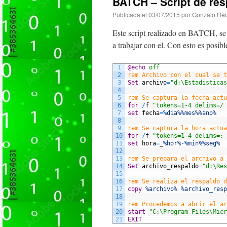
BATCH – Script de res
Publicada el
03/07/2015
por
Gonzalo Rei
Este script realizado en BATCH, se 
a trabajar con el. Con esto es posibl
1
@echo
 off
2
rem Archivo con el cual se t
3
Set
archivo
=
"d:\Estadisticas
4
5
rem Se captura la fecha actu
6
for
/
f
"tokens=1-4 delims=/ 
7
set
fecha
=
%dia%
%mes%
%ano%
8
9
rem Se captura la hora actua
10
for
/
f
"tokens=1-4 delims=: 
11
set
hora
=
_
%hor%
-
%min%
%seg%
12
13
rem Se prepara el archivo a 
14
Set
archivo
_
respaldo
=
"d:\Res
15
16
rem Se realiza el respaldo d
17
copy
%archivo%
%archivo_resp
18
19
rem Procedemos a abrir el ar
20
start
"C:\Program Files\Micr
21
EXIT