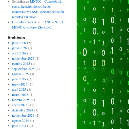
Sebastian
en
LINUX – Conexión sin
clave, Relación de confianza,
conectarse vía SSH, ejecutar comando
remotos sin clave.
Gonzalo Reiser A.
en
BASH – Script
MENU en colores (Sencillo).
Archivos
julio 2026
(2)
junio 2026
(1)
abril 2026
(1)
noviembre 2025
(1)
octubre 2025
(1)
septiembre 2025
(1)
agosto 2025
(3)
julio 2025
(1)
mayo 2025
(2)
abril 2025
(4)
marzo 2025
(1)
febrero 2025
(1)
enero 2025
(15)
diciembre 2024
(1)
noviembre 2024
(2)
agosto 2024
(1)
julio 2024
(12)