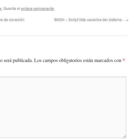
x
. Guarda el
enlace permanente
.
os de conexión
BASH – Script lista usuarios del sistema.-
→
*
o será publicada.
Los campos obligatorios están marcados con