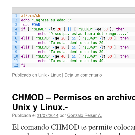
(templates
con
Bash
1
#!/bin/sh
2
echo
"Ingrese su edad :"
Script.-
3
read
EDAD
4
if
[
"$EDAD"
-
lt
20
]
||
[
"$EDAD"
-
ge
50
]
;
then
5
echo
"Disculpa, estas fuera del rango....."
6
elif
[
"$EDAD"
-
ge
20
]
&&
[
"$EDAD"
-
lt
30
]
;
then
7
echo
"Tu estas dentro de los 20s"
8
elif
[
"$EDAD"
-
ge
30
]
&&
[
"$EDAD"
-
lt
40
]
;
then
9
echo
"Tu estas dentro de los 30s"
10
elif
[
"$EDAD"
-
ge
40
]
&&
[
"$EDAD"
-
lt
50
]
;
then
11
echo
"Tu estas dentro de los 40s"
12
fi
Publicado en
Unix - Linux
|
Deja un comentario
CHMOD – Permisos en archivo
Unix y Linux.-
Publicada el
21/07/2014
por
Gonzalo Reiser A.
El comando CHMOD te permite colocar