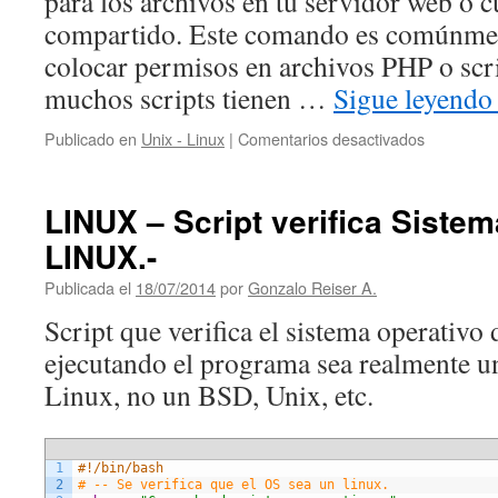
para los archivos en tu servidor web o 
compartido. Este comando es comúnment
colocar permisos en archivos PHP o scri
muchos scripts tienen …
Sigue leyend
en
Publicado en
Unix - Linux
|
Comentarios desactivados
CHMOD
–
Permisos
LINUX – Script verifica Siste
en
LINUX.-
archivos
y
Publicada el
18/07/2014
por
Gonzalo Reiser A.
carpetas
en
Script que verifica el sistema operativo 
Unix
ejecutando el programa sea realmente un
y
Linux.-
Linux, no un BSD, Unix, etc.
1
#!/bin/bash
2
# -- Se verifica que el OS sea un linux.