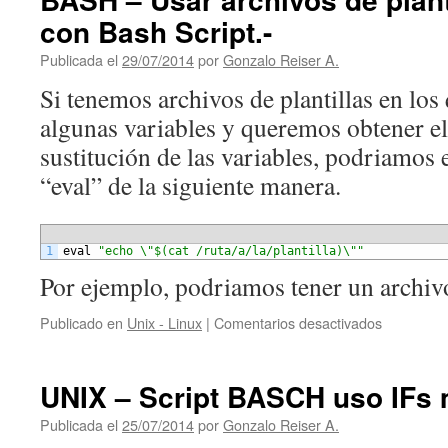
con Bash Script.-
Publicada el
29/07/2014
por
Gonzalo Reiser A.
Si tenemos archivos de plantillas en lo
algunas variables y queremos obtener el 
sustitución de las variables, podriamo
“eval” de la siguiente manera.
1
eval
"echo \"$(cat /ruta/a/la/plantilla)\""
Por ejemplo, podriamos tener un arch
en
Publicado en
Unix - Linux
|
Comentarios desactivados
BASH
–
Usar
UNIX – Script BASCH uso IFs m
archivos
de
Publicada el
25/07/2014
por
Gonzalo Reiser A.
plantillas