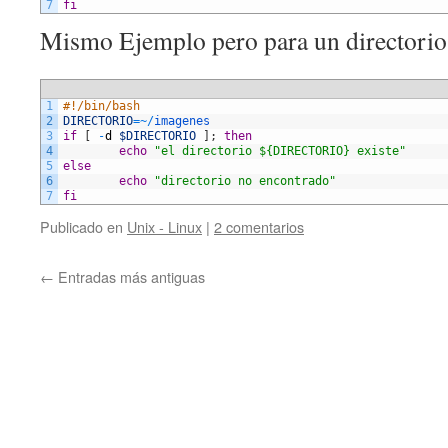
7
fi
Mismo Ejemplo pero para un directorio
1
#!/bin/bash
2
DIRECTORIO
=
~
/
imagenes
3
if
[
-
d
$DIRECTORIO
]
;
then
4
echo
"el directorio ${DIRECTORIO} existe"
5
else
6
echo
"directorio no encontrado"
7
fi
Publicado en
Unix - Linux
|
2 comentarios
←
Entradas más antiguas