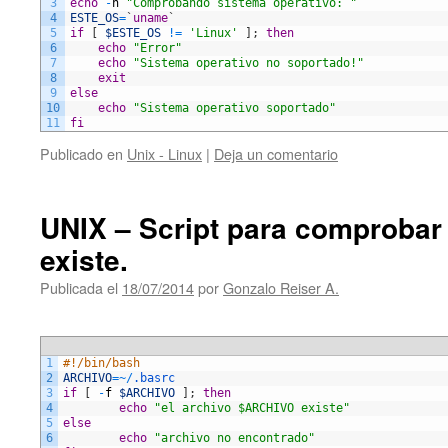
3
echo
-
n
"Comprobando sistema operativo: "
4
ESTE_OS
=
`
uname
`
5
if
[
$ESTE_OS
!=
'Linux'
]
;
then
6
echo
"Error"
7
echo
"Sistema operativo no soportado!"
8
exit
9
else
10
echo
"Sistema operativo soportado"
11
fi
Publicado en
Unix - Linux
|
Deja un comentario
UNIX – Script para comprobar 
existe.
Publicada el
18/07/2014
por
Gonzalo Reiser A.
1
#!/bin/bash
2
ARCHIVO
=
~
/
.basrc
3
if
[
-
f
$ARCHIVO
]
;
then
4
echo
"el archivo $ARCHIVO existe"
5
else
6
echo
"archivo no encontrado"