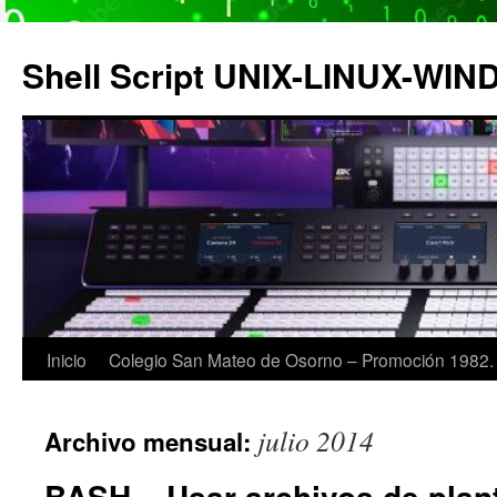
Saltar
al
Shell Script UNIX-LINUX-WI
contenido
Inicio
Colegio San Mateo de Osorno – Promoción 1982.
julio 2014
Archivo mensual:
BASH – Usar archivos de plant