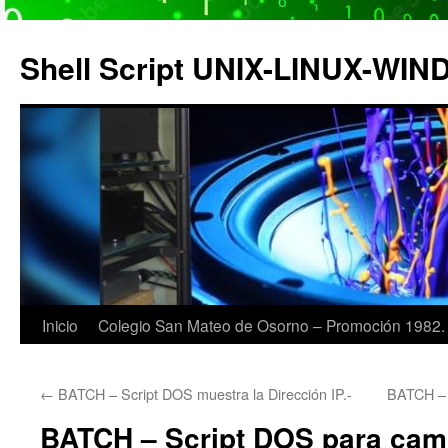
Saltar
al
Shell Script UNIX-LINUX-WI
contenido
Inicio
Colegio San Mateo de Osorno – Promoción 1982.
←
BATCH – Script DOS muestra la Dirección IP.-
BATCH – S
BATCH – Script DOS para cam