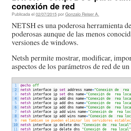
conexión de red
Publicada el
02/07/2015
por
Gonzalo Reiser A.
NETSH es una poderosa herramienta de 
poderosas aunque de las menos conocidas
versiones de windows.
Netsh permite mostrar, modificar, impo
aspectos de los parámetros de red de un
1
@echo
 off
2
netsh
interface
ip
set
address
name
=
"Conexi¢n de  rea 
3
netsh
interface
ip
set
dns
name
=
"Conexi¢n de  rea loca
4
netsh
interface
ip
add
dns
name
=
"Conexi¢n de  rea loca
5
netsh
interface
ip
add
dns
name
=
"Conexi¢n de  rea loca
6
netsh
interface
ip
add
dns
name
=
"Conexi¢n de  rea loca
7
netsh
interface
ip
add
wins
name
=
"Conexi¢n de  rea loc
8
netsh
interface
ip
add
wins
name
=
"Conexi¢n de  rea loc
9
rem Tambien se pueden eliminar los servidores establec
10
netsh
interface
ip
delete
dns
"Conexi¢n de  rea local"
11
netsh
interface
ip
delete
dns
"Conexi¢n de  rea local"