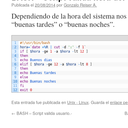
Publicada el
20/08/2014
por
Gonzalo Reiser A.
Dependiendo de la hora del sistema nos 
“buenas tardes” o “buenas noches”.
1
#!/usr/bin/bash
2
hora
=
`
date
+
%
R
|
cut
-
d
':'
-
f
1
`
3
if
[
$hora
-
ge
1
-
a
$hora
-
lt
12
]
4
then
5
echo
Buenos 
dias
6
elif
[
$hora
-
ge
12
-
a
$hora
-
lt
8
]
7
then
8
echo
Buenas 
tardes
9
else
10
echo
Buenas 
noches
11
fi
12
exit
0
Esta entrada fue publicada en
Unix - Linux
. Guarda el
enlace p
←
BASH – Script valida usuario.-
B