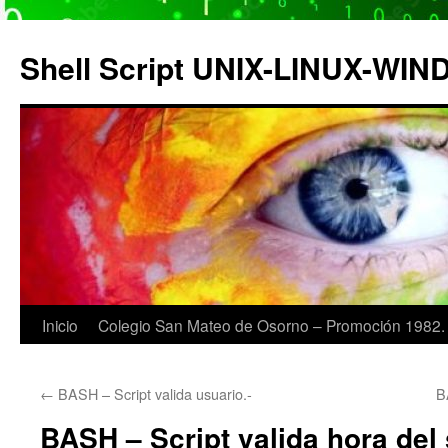
Saltar
al
Shell Script UNIX-LINUX-WI
contenido
Inicio
Colegio San Mateo de Osorno – Promoción 1982.
←
BASH – Script valida usuario.-
B
BASH – Script valida hora del 