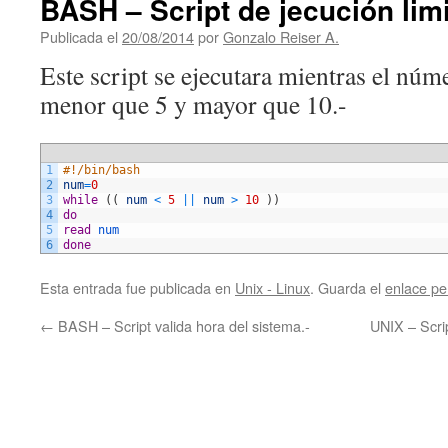
BASH – Script de jecución lim
Publicada el
20/08/2014
por
Gonzalo Reiser A.
Este script se ejecutara mientras el núm
menor que 5 y mayor que 10.-
1
#!/bin/bash
2
num
=
0
3
while
(
(
num
<
5
||
num
>
10
)
)
4
do
5
read
num
6
done
Esta entrada fue publicada en
Unix - Linux
. Guarda el
enlace p
←
BASH – Script valida hora del sistema.-
UNIX – Scrip