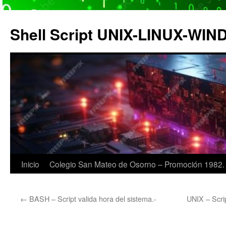
Saltar
al
Shell Script UNIX-LINUX-WI
contenido
Inicio
Colegio San Mateo de Osorno – Promoción 1982.
←
BASH – Script valida hora del sistema.-
UNIX – Scrip