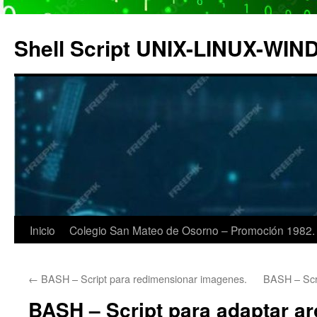
Saltar
al
Shell Script UNIX-LINUX-WI
contenido
Inicio
Colegio San Mateo de Osorno – Promoción 1982.
←
BASH – Script para redimensionar imagenes.
BASH – Scr
BASH – Script para adaptar ar