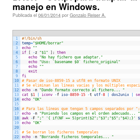
manejo en Windows.
Publicada el
06/01/2014
por
Gonzalo Reiser A.
1
#!/bin/sh
2
temp
=
"$HOME/borrar"
3
echo
""
4
if
[
-
z
"$1"
]
;
then
5
echo
"No hay fichero que adaptar."
6
echo
"Uso: `basename $0` fichero_original"
7
echo
""
8
exit
9
fi
10
# Pasar de iso-8859-15 a utf8 en formato UNIX
11
# Se eliminan las líneas vacías y los múltiples espaci
12
echo
-
n
"Dando formato correcto al fichero... "
13
cat
$
1
|
iconv
-
f
iso
-
8859
-
15
-
t
utf
-
8
|
dos2unix
|
se
14
echo
"OK"
15
16
# Para las líneas que tengan 5 campos separados por ";
17
echo
-
n
"Poniendo los campos en el orden adecuado... "
18
awk
-
F
";"
'{ if(NF == 5)print($2";"$3";"$5";"$4);}'
$
19
echo
"OK"
20
21
# Se borran los ficheros temporales
22
echo
-
n
"Borrando ficheros temporales... "