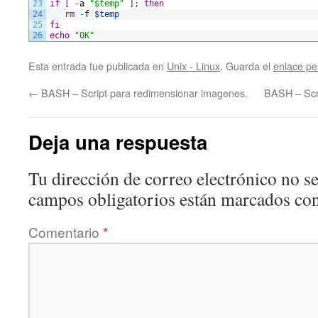
23
if
[
-
a
"$temp"
]
;
then
24
rm
-
f
$temp
25
fi
26
echo
"OK"
Esta entrada fue publicada en
Unix - Linux
. Guarda el
enlace p
←
BASH – Script para redimensionar imagenes.
BASH – Scr
Deja una respuesta
Tu dirección de correo electrónico no se
campos obligatorios están marcados co
Comentario
*