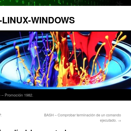
IX-LINUX-WINDOWS
 – Promoción 1982.
.
BASH – Comprobar terminación de un comando
ejecutado.
→