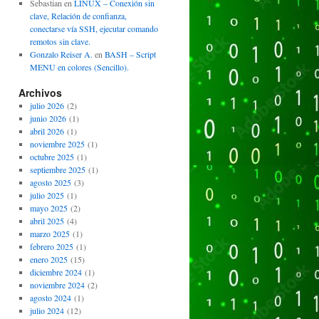
Sebastian
en
LINUX – Conexión sin
clave, Relación de confianza,
conectarse vía SSH, ejecutar comando
remotos sin clave.
Gonzalo Reiser A.
en
BASH – Script
MENU en colores (Sencillo).
Archivos
julio 2026
(2)
junio 2026
(1)
abril 2026
(1)
noviembre 2025
(1)
octubre 2025
(1)
septiembre 2025
(1)
agosto 2025
(3)
julio 2025
(1)
mayo 2025
(2)
abril 2025
(4)
marzo 2025
(1)
febrero 2025
(1)
enero 2025
(15)
diciembre 2024
(1)
noviembre 2024
(2)
agosto 2024
(1)
julio 2024
(12)