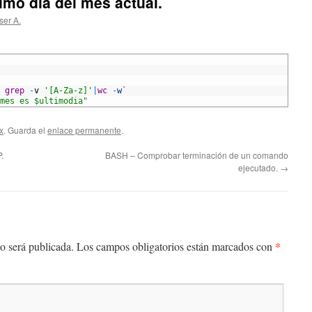
imo día del mes actual.
ser A.
grep
-
v
'[A-Za-z]'
|
wc
-
w
`
mes es $ultimodia"
x
. Guarda el
enlace permanente
.
.
BASH – Comprobar terminación de un comando
ejecutado.
→
*
o será publicada.
Los campos obligatorios están marcados con