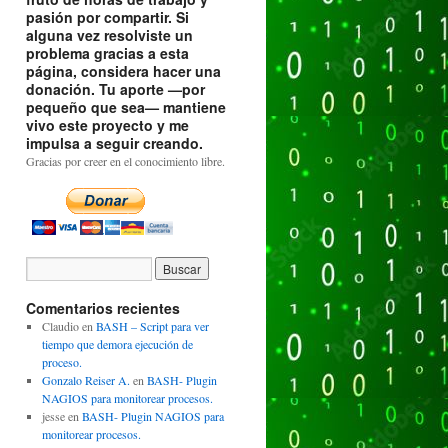
pasión por compartir. Si
alguna vez resolviste un
problema gracias a esta
página, considera hacer una
donación. Tu aporte —por
pequeño que sea— mantiene
vivo este proyecto y me
impulsa a seguir creando.
Gracias por creer en el conocimiento libre.
Comentarios recientes
Claudio
en
BASH – Script para ver
tiempo que demora ejecución de
proceso.
Gonzalo Reiser A.
en
BASH- Plugin
NAGIOS para monitorear procesos.
jesse
en
BASH- Plugin NAGIOS para
monitorear procesos.