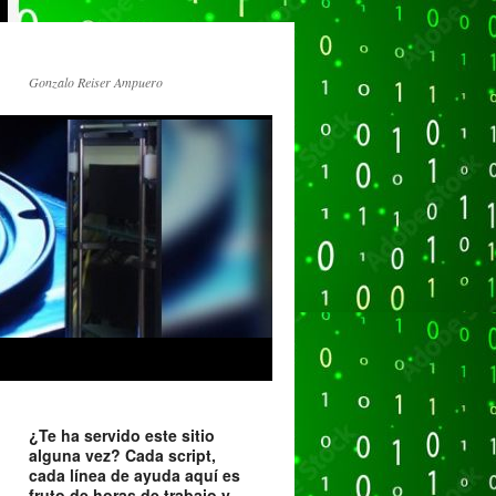
Gonzalo Reiser Ampuero
¿Te ha servido este sitio
alguna vez? Cada script,
cada línea de ayuda aquí es
fruto de horas de trabajo y