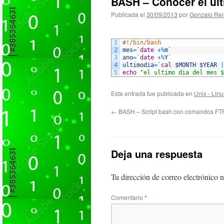
BASH – Conocer el últ
Publicada el
30/09/2013
por
Gonzalo Rei
1
#!/bin/bash
2
mes
=
`
date
+
%
m
`
3
ano
=
`
date
+
%
Y
`
4
ultimodia
=
`
cal
$MONTH
$YEAR
|
5
echo
"el ultimo dia del mes $
Esta entrada fue publicada en
Unix - Linu
←
BASH – Script bash con comandos FTP
Deja una respuesta
Tu dirección de correo electrónico n
Comentario
*