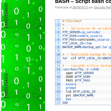
BASH – Script bash c
Publicada el
28/09/2013
por
Gonzalo Rei
1
#!/bin/bash
2
#
3
# -- Declaracion de variable
4
FTP_SERVER
=
ip_servidor
5
FTP_USER
=
nombre_usuario
6
FTP_PASS
=
contrase
ñ
a_usuario
7
FTP_LOCAL_CD
=
/
tmp
8
BACKUP_NAME
=
backup_opt
.tar
.g
9
10
# -- Realizando backup de /o
11
tar
-
czf
$FTP_LOCAL_CD
/
$BACK
12
13
# -- Copiando archivo backup
14
/
usr
/
bin
/
ftp
-
n
<<
EOD
15
open
$FTP_SERVER
16
USER
$FTP_USER
17
PASS
$FTP_PASS
18
binary
19
prompt
20
lcd
$FTP_LOCAL_CD
21
put
$BACKUP_NAME
22
bye
23
EOD