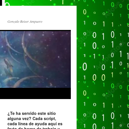
Gonzalo Reiser Ampuero
¿Te ha servido este sitio
alguna vez? Cada script,
cada línea de ayuda aquí es
fruto de horas de trabajo y