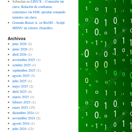
Sebastian
en
LINUX – Conexión sin
clave, Relación de confianza,
conectarse vía SSH, ejecutar comando
remotos sin clave.
Gonzalo Reiser A.
en
BASH – Script
MENU en colores (Sencillo).
Archivos
julio 2026
(2)
junio 2026
(1)
abril 2026
(1)
noviembre 2025
(1)
octubre 2025
(1)
septiembre 2025
(1)
agosto 2025
(3)
julio 2025
(1)
mayo 2025
(2)
abril 2025
(4)
marzo 2025
(1)
febrero 2025
(1)
enero 2025
(15)
diciembre 2024
(1)
noviembre 2024
(2)
agosto 2024
(1)
julio 2024
(12)