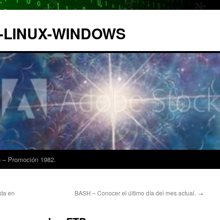
IX-LINUX-WINDOWS
 – Promoción 1982.
sta en
BASH – Conocer el último día del mes actual.
→