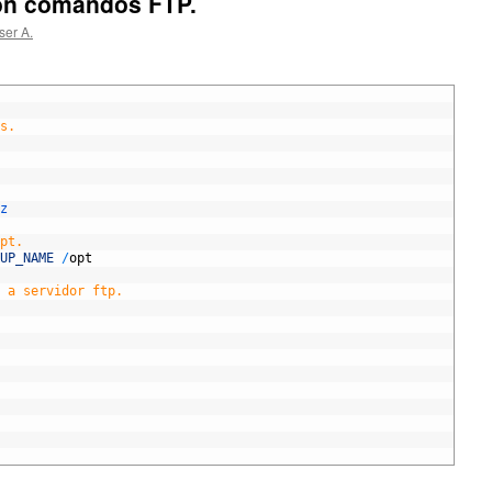
on comandos FTP.
ser A.
s.
z
pt.
UP_NAME
/
opt
 a servidor ftp.