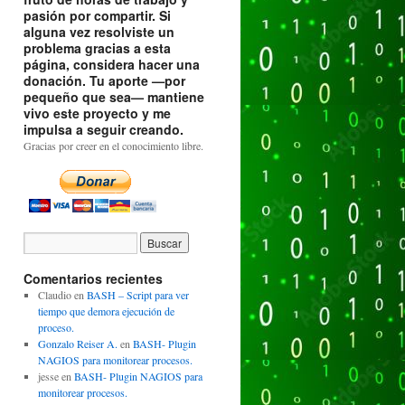
pasión por compartir. Si
alguna vez resolviste un
problema gracias a esta
página, considera hacer una
donación. Tu aporte —por
pequeño que sea— mantiene
vivo este proyecto y me
impulsa a seguir creando.
Gracias por creer en el conocimiento libre.
Comentarios recientes
Claudio
en
BASH – Script para ver
tiempo que demora ejecución de
proceso.
Gonzalo Reiser A.
en
BASH- Plugin
NAGIOS para monitorear procesos.
jesse
en
BASH- Plugin NAGIOS para
monitorear procesos.