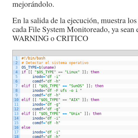
mejorándolo.
En la salida de la ejecución, muestra lo
cada File System Monitoreado, ya sean 
WARNING o CRITICO
1
#!/bin/bash
2
# Detectar el sistema operativo
3
OS_TYPE
=
$
(
uname
)
4
if
[
[
"$OS_TYPE"
==
"Linux"
]
]
;
then
5
inodo
=
"df -i"
6
comdf
=
"df -h"
7
elif
[
[
"$OS_TYPE"
==
"SunOS"
]
]
;
then
8
inodo
=
"df -F ufs -o i "
9
comdf
=
"df -h"
10
elif
[
[
"$OS_TYPE"
==
"AIX"
]
]
;
then
11
inodo
=
"df -g"
12
comdf
=
"df -g"
13
elif
[
[
"$OS_TYPE"
==
"Unix"
]
]
;
then
14
inodo
=
"df -i"
15
comdf
=
"df -h"
16
else
17
inodo
=
"df -i"
18
comdf
=
"df -h"