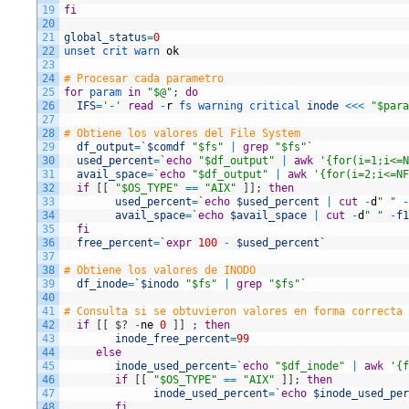
19
fi
20
21
global_status
=
0
22
unset 
crit 
warn 
ok
23
24
# Procesar cada parametro
25
for
param 
in
"$@"
;
do
26
IFS
=
'-'
read
-
r
fs 
warning 
critical 
inode
<<<
"$para
27
28
# Obtiene los valores del File System
29
df_output
=
`
$comdf
"$fs"
|
grep
"$fs"
`
30
used_percent
=
`
echo
"$df_output"
|
awk
'{for(i=1;i<=N
31
avail_space
=
`
echo
"$df_output"
|
awk
'{for(i=2;i<=NF
32
if
[
[
"$OS_TYPE"
==
"AIX"
]
]
;
then
33
used_percent
=
`
echo
$used_percent
|
cut
-
d
" "
-
34
avail_space
=
`
echo
$avail_space
|
cut
-
d
" "
-
f1
35
fi
36
free_percent
=
`
expr
100
-
$used_percent
`
37
38
# Obtiene los valores de INODO
39
df_inode
=
`
$inodo
"$fs"
|
grep
"$fs"
`
40
41
# Consulta si se obtuvieron valores en forma correcta
42
if
[
[
$
?
-
ne
0
]
]
;
then
43
inode_free_percent
=
99
44
else
45
inode_used_percent
=
`
echo
"$df_inode"
|
awk
'{f
46
if
[
[
"$OS_TYPE"
==
"AIX"
]
]
;
then
47
inode_used_percent
=
`
echo
$inode_used_per
48
fi