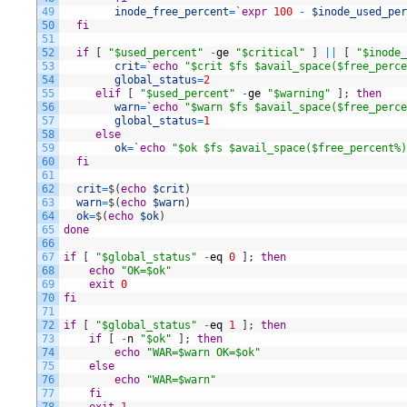
49
inode_free_percent
=
`
expr
100
-
$inode_used_per
50
fi
51
52
if
[
"$used_percent"
-
ge
"$critical"
]
||
[
"$inode_
53
crit
=
`
echo
"$crit $fs $avail_space($free_perce
54
global_status
=
2
55
elif
[
"$used_percent"
-
ge
"$warning"
]
;
then
56
warn
=
`
echo
"$warn $fs $avail_space($free_perce
57
global_status
=
1
58
else
59
ok
=
`
echo
"$ok $fs $avail_space($free_percent%)
60
fi
61
62
crit
=
$
(
echo
$crit
)
63
warn
=
$
(
echo
$warn
)
64
ok
=
$
(
echo
$ok
)
65
done
66
67
if
[
"$global_status"
-
eq
0
]
;
then
68
echo
"OK=$ok"
69
exit
0
70
fi
71
72
if
[
"$global_status"
-
eq
1
]
;
then
73
if
[
-
n
"$ok"
]
;
then
74
echo
"WAR=$warn OK=$ok"
75
else
76
echo
"WAR=$warn"
77
fi