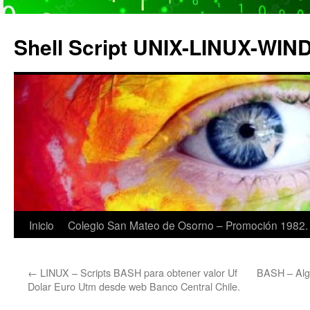
Saltar
al
Shell Script UNIX-LINUX-WI
contenido
Inicio
Colegio San Mateo de Osorno – Promoción 1982.
←
LINUX – Scripts BASH para obtener valor Uf
BASH – Alg
Dolar Euro Utm desde web Banco Central Chile.