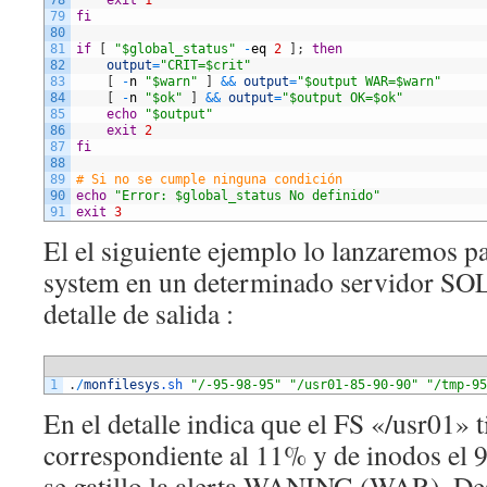
78
exit
1
79
fi
80
81
if
[
"$global_status"
-
eq
2
]
;
then
82
output
=
"CRIT=$crit"
83
[
-
n
"$warn"
]
&&
output
=
"$output WAR=$warn"
84
[
-
n
"$ok"
]
&&
output
=
"$output OK=$ok"
85
echo
"$output"
86
exit
2
87
fi
88
89
# Si no se cumple ninguna condición
90
echo
"Error: $global_status No definido"
91
exit
3
El el siguiente ejemplo lo lanzaremos p
system en un determinado servidor SO
detalle de salida :
1
.
/
monfilesys
.sh
"/-95-98-95"
"/usr01-85-90-90"
"/tmp-95
En el detalle indica que el FS «/usr01» t
correspondiente al 11% y de inodos el 
se gatillo la alerta WANING (WAR). De