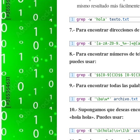
mismo resultado más fácilmente
1
grep
-
w
'hola'
texto
.txt
7.- Para encontrar direcciones de
1
grep
-
E
'[a-zA-Z0-9._%+-]+@[a
8.- Para encontrar números de tel
puedes usar:
1
grep
-
E
'$$[0-9]{3}$$ [0-9]{3
9.- Para encontrar todas las pala
1
grep
-
E
'\ba\w*'
archivo
.txt
10.- Supongamos que deseas enco
«hola hola». Puedes usar:
1
grep
-
E
'\b(hola)\s+\1\b'
arc