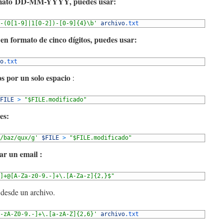
formato DD-MM-YYYY, puedes usar:
-(0[1-9]|1[0-2])-[0-9]{4}\b'
archivo
.txt
 en formato de cinco dígitos, puedes usar:
o
.txt
s por un solo espacio
:
FILE
>
"$FILE.modificado"
es:
/baz/qux/g'
$FILE
>
"$FILE.modificado"
ar un email :
]+@[A-Za-z0-9.-]+\.[A-Za-z]{2,}$"
 desde un archivo.
-zA-Z0-9.-]+\.[a-zA-Z]{2,6}'
archivo
.txt