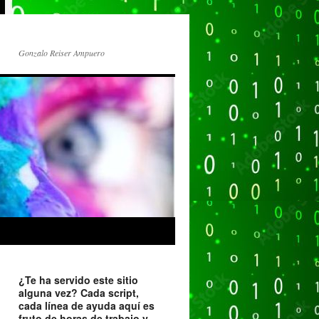
Gonzalo Reiser Ampuero
¿Te ha servido este sitio
alguna vez? Cada script,
cada línea de ayuda aquí es
fruto de horas de trabajo y