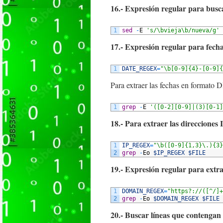
16.- Expresión regular para busc
1
sed
-
E
's/\bvieja\b/nueva/g'
17.- Expresión regular para f
1
DATE_REGEX
=
"\b[0-9]{4}-[0-9]{
Para extraer las fechas en format
1
grep
-
E
'([0-2][0-9]|(3)[0-1]
18.- Para extraer las direcciones 
1
IP_REGEX
=
"\b([0-9]{1,3}\.){3}
2
grep
-
Eo
$IP_REGEX
$FILE
19.- Expresión regular para extra
1
DOMAIN_REGEX
=
"https?://([^/]+
2
grep
-
Eo
$DOMAIN_REGEX
$FILE
20.- Buscar líneas que contengan