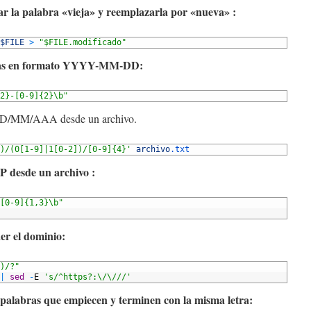
ar la palabra «vieja» y reemplazarla por «nueva» :
$FILE
>
"$FILE.modificado"
echas en formato YYYY-MM-DD:
2}-[0-9]{2}\b"
o DD/MM/AAA desde un archivo.
)/(0[1-9]|1[0-2])/[0-9]{4}'
archivo
.txt
IP desde un archivo :
[0-9]{1,3}\b"
er el dominio:
)/?"
|
sed
-
E
's/^https?:\/\///'
 palabras que empiecen y terminen con la misma letra: