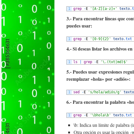
1
grep
-
E
'[A-Z][a-z]+'
texto
.t
3.- Para encontrar líneas que con
puedes usar:
1
grep
-
E
'[0-9]{2}'
texto
.txt
4.- Si deseas listar los archivos 
1
ls
|
grep
-
E
'\.(txt|md)$'
5.- Puedes usar expresiones regu
reemplazar «hola» por «adiós»:
1
sed
-
E
's/hola/adiós/g'
texto
6.- Para encontrar la palabra «ho
1
grep
-
E
'\bhola\b'
texto
.txt
\b: Indica un límite de palabra (
Otra opción es usar la opción -