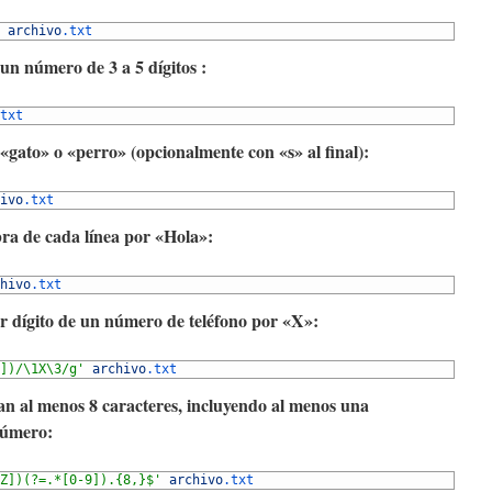
archivo
.txt
un número de 3 a 5 dígitos :
txt
«gato» o «perro» (opcionalmente con «s» al final):
ivo
.txt
ra de cada línea por «Hola»:
hivo
.txt
er dígito de un número de teléfono por «X»:
])/\1X\3/g'
archivo
.txt
an al menos 8 caracteres, incluyendo al menos una
número:
Z])(?=.*[0-9]).{8,}$'
archivo
.txt