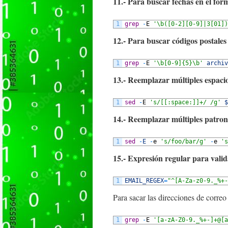
11.- Para buscar fechas en el 
1
grep
-
E
'\b([0-2][0-9]|3[01])
12.- Para buscar códigos postales
1
grep
-
E
'\b[0-9]{5}\b'
archiv
13.- Reemplazar múltiples espacio
1
sed
-
E
's/[[:space:]]+/ /g'
$
14.- Reemplazar múltiples patron
1
sed
-
E
-
e
's/foo/bar/g'
-
e
's
15.- Expresión regular para valid
1
EMAIL_REGEX
=
"^[A-Za-z0-9._%+-
Para sacar las direcciones de correo
1
grep
-
E
'[a-zA-Z0-9._%+-]+@[a