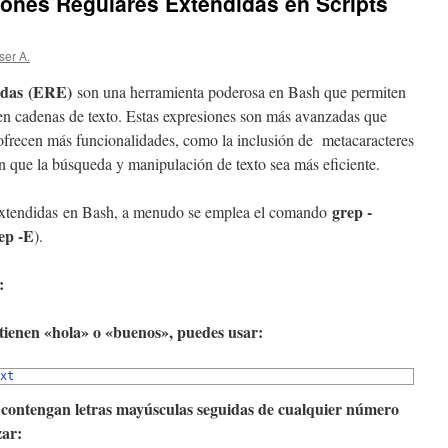
ones Regulares Extendidas en Scripts
ser A.
didas (ERE)
son una herramienta poderosa en Bash que permiten
en cadenas de texto. Estas expresiones son más avanzadas que
 ofrecen más funcionalidades, como la inclusión de metacaracteres
 que la búsqueda y manipulación de texto sea más eficiente.
grep -
s extendidas en Bash, a menudo se emplea el comando
ep -E
).
:
ntienen «hola» o «buenos», puedes usar:
xt
ue contengan letras mayúsculas seguidas de cualquier número
zar: