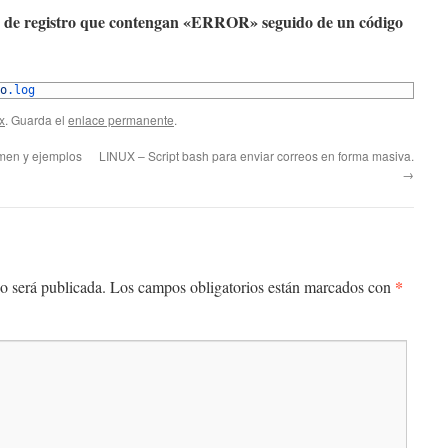
vo de registro que contengan «ERROR» seguido de un código
o
.log
x
. Guarda el
enlace permanente
.
en y ejemplos
LINUX – Script bash para enviar correos en forma masiva.
→
*
o será publicada.
Los campos obligatorios están marcados con