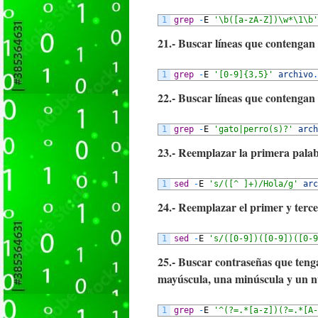
1
grep
-
E
'\b([a-zA-Z])\w*\1\b'
21.- Buscar líneas que contengan 
1
grep
-
E
'[0-9]{3,5}'
archivo
.
22.- Buscar líneas que contengan 
1
grep
-
E
'gato|perro(s)?'
arch
23.- Reemplazar la primera palab
1
sed
-
E
's/([^ ]+)/Hola/g'
arc
24.- Reemplazar el primer y terc
1
sed
-
E
's/([0-9])([0-9])([0-9
25.- Buscar contraseñas que teng
mayúscula, una minúscula y un 
1
grep
-
E
'^(?=.*[a-z])(?=.*[A-