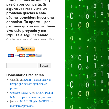
pasión por compartir. Si
alguna vez resolviste un
problema gracias a esta
página, considera hacer una
donación. Tu aporte —por
pequeño que sea— mantiene
vivo este proyecto y me
impulsa a seguir creando.
Gracias por creer en el conocimiento libre.
Comentarios recientes
Claudio
en
BASH – Script para ver
tiempo que demora ejecución de
proceso.
Gonzalo Reiser A.
en
BASH- Plugin
NAGIOS para monitorear procesos.
jesse
en
BASH- Plugin NAGIOS para
monitorear procesos.