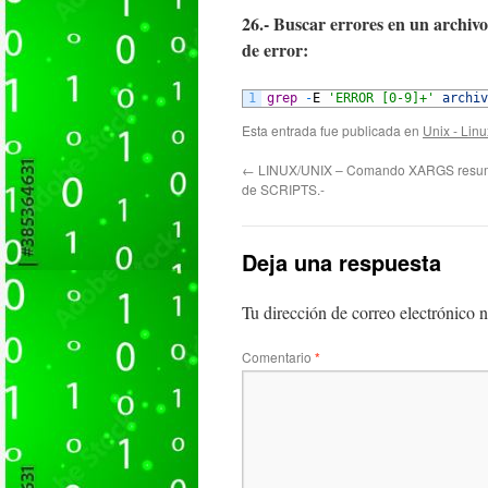
26.- Buscar errores en un archi
de error:
1
grep
-
E
'ERROR [0-9]+'
archiv
Esta entrada fue publicada en
Unix - Linu
←
LINUX/UNIX – Comando XARGS resum
de SCRIPTS.-
Deja una respuesta
Tu dirección de correo electrónico n
Comentario
*