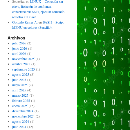
Sebastian
en
LINUX – Conexión sin
clave, Relación de confianza,
conectarse vía SSH, ejecutar comando
remotos sin clave.
Gonzalo Reiser A.
en
BASH – Script
MENU en colores (Sencillo).
Archivos
julio 2026
(2)
junio 2026
(1)
abril 2026
(1)
noviembre 2025
(1)
octubre 2025
(1)
septiembre 2025
(1)
agosto 2025
(3)
julio 2025
(1)
mayo 2025
(2)
abril 2025
(4)
marzo 2025
(1)
febrero 2025
(1)
enero 2025
(15)
diciembre 2024
(1)
noviembre 2024
(2)
agosto 2024
(1)
julio 2024
(12)