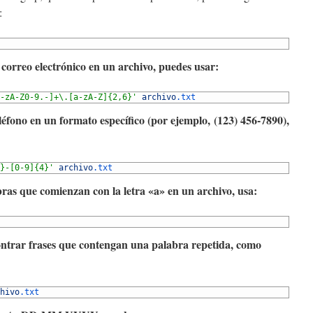
:
 correo electrónico en un archivo, puedes usar:
-zA-Z0-9.-]+\.[a-zA-Z]{2,6}'
archivo
.txt
éfono en un formato específico (por ejemplo, (123) 456-7890),
}-[0-9]{4}'
archivo
.txt
bras que comienzan con la letra «a» en un archivo, usa:
ntrar frases que contengan una palabra repetida, como
hivo
.txt