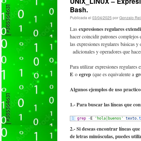
UNIX_LINUX – Expresi
Bash.
Publicada el
03/04/2025
por
Gonzalo Rei
expresiones regulares exten
Las
hacer coincidir patrones complejos 
las expresiones regulares básicas y
adicionales y operadores que hacen
Para utilizar expresiones regulare
E
egrep
gr
o
(que es equivalente a
Algunos ejemplos de uso practico
1.- Para buscar las líneas que co
1
grep
-
E
'hola|buenos'
texto
.t
2.- Si deseas encontrar líneas q
de letras minúsculas, puedes utili