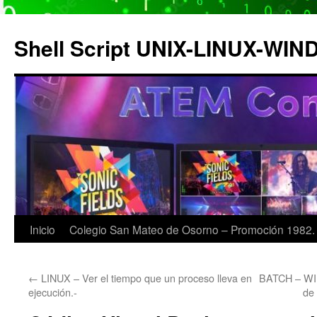
Saltar
al
Shell Script UNIX-LINUX-WI
contenido
Inicio
Colegio San Mateo de Osorno – Promoción 1982.
←
LINUX – Ver el tiempo que un proceso lleva en
BATCH – WI
ejecución.-
de 