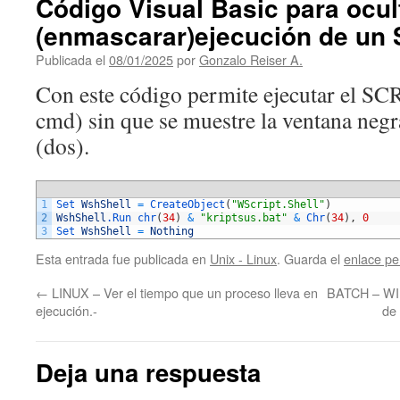
Código Visual Basic para ocul
(enmascarar)ejecución de un 
Publicada el
08/01/2025
por
Gonzalo Reiser A.
Con este código permite ejecutar el 
cmd) sin que se muestre la ventana neg
(dos).
1
Set 
WshShell
=
CreateObject
(
"WScript.Shell"
)
2
WshShell
.Run
chr
(
34
)
&
"kriptsus.bat"
&
Chr
(
34
)
,
0
3
Set 
WshShell
=
Nothing
Esta entrada fue publicada en
Unix - Linux
. Guarda el
enlace p
←
LINUX – Ver el tiempo que un proceso lleva en
BATCH – WI
ejecución.-
de 
Deja una respuesta