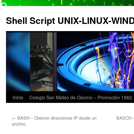
Saltar
al
Shell Script UNIX-LINUX-WI
contenido
Inicio
Colegio San Mateo de Osorno – Promoción 1982.
←
BASH – Obtener direcciones IP desde un
BASCH – 
archivo.