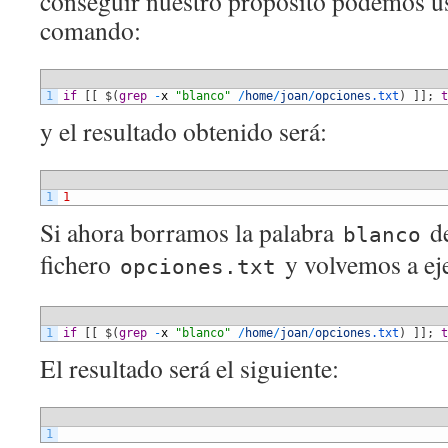
conseguir nuestro propósito podemos us
comando:
1
if
[
[
$
(
grep
-
x
"blanco"
/
home
/
joan
/
opciones
.txt
)
]
]
;
t
y el resultado obtenido será:
1
1
Si ahora borramos la palabra
de
blanco
fichero
y volvemos a ej
opciones.txt
1
if
[
[
$
(
grep
-
x
"blanco"
/
home
/
joan
/
opciones
.txt
)
]
]
;
t
El resultado será el siguiente:
1