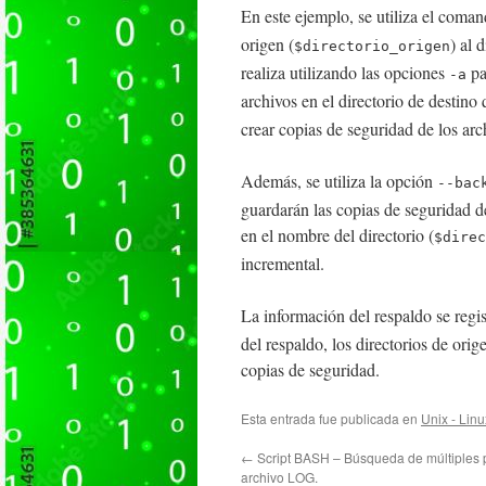
En este ejemplo, se utiliza el coma
origen (
) al 
$directorio_origen
realiza utilizando las opciones
pa
-a
archivos en el directorio de destino 
crear copias de seguridad de los ar
Además, se utiliza la opción
--bac
guardarán las copias de seguridad de
en el nombre del directorio (
$direc
incremental.
La información del respaldo se regis
del respaldo, los directorios de orig
copias de seguridad.
Esta entrada fue publicada en
Unix - Linu
←
Script BASH – Búsqueda de múltiples 
archivo LOG.