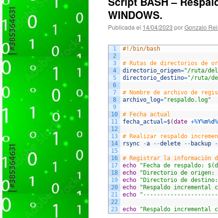
Script BASH – Respald
WINDOWS.
Publicada el
14/04/2023
por
Gonzalo Rei
1
#!/bin/bash
2
3
# Rutas de directorios de or
4
directorio_origen
=
"/ruta/del
5
directorio_destino
=
"/ruta/de
6
7
# Nombre de archivo de regis
8
archivo_log
=
"respaldo.log"
9
10
# Fecha actual
11
fecha_actual
=
$
(
date
+
%
Y
%
m
%
d
%
12
13
# Realizar respaldo incremen
14
rsync
-
a
--
delete
--
backup
-
15
16
# Registrar la información d
17
echo
"Fecha de respaldo: $(d
18
echo
"Directorio de origen: 
19
echo
"Directorio de destino:
20
echo
"Respaldo incremental c
21
echo
"----------------------
22
23
echo
"Respaldo incremental c