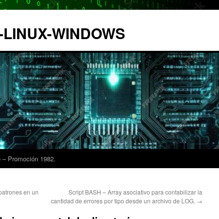
IX-LINUX-WINDOWS
 – Promoción 1982.
patrones en un
Script BASH – Array asociativo para contabilizar la
cantidad de errores por tipo desde un archivo de LOG.
→