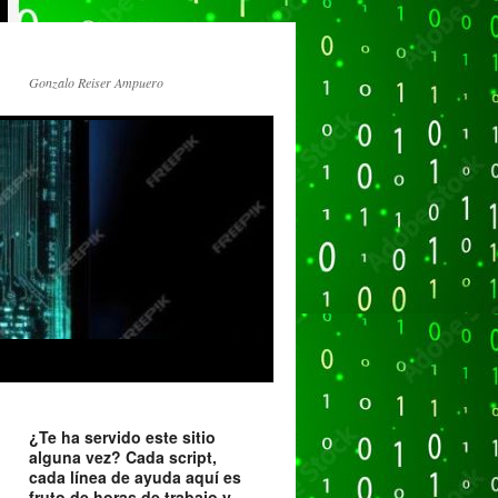
Gonzalo Reiser Ampuero
¿Te ha servido este sitio
alguna vez? Cada script,
cada línea de ayuda aquí es
fruto de horas de trabajo y