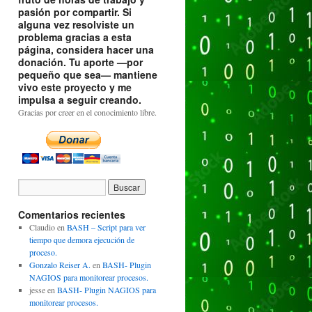
pasión por compartir. Si
alguna vez resolviste un
problema gracias a esta
página, considera hacer una
donación. Tu aporte —por
pequeño que sea— mantiene
vivo este proyecto y me
impulsa a seguir creando.
Gracias por creer en el conocimiento libre.
en"
"$directorio_destino"
>>
"$archivo_log"
Comentarios recientes
Claudio
en
BASH – Script para ver
tiempo que demora ejecución de
proceso.
Gonzalo Reiser A.
en
BASH- Plugin
NAGIOS para monitorear procesos.
jesse
en
BASH- Plugin NAGIOS para
monitorear procesos.