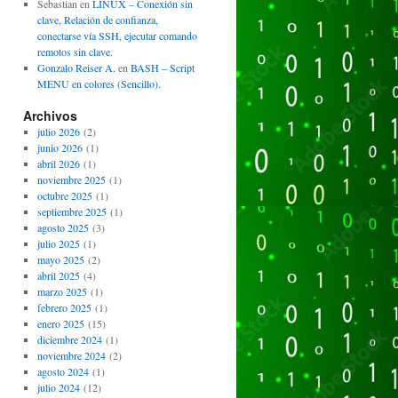
Sebastian
en
LINUX – Conexión sin
clave, Relación de confianza,
conectarse vía SSH, ejecutar comando
remotos sin clave.
Gonzalo Reiser A.
en
BASH – Script
MENU en colores (Sencillo).
Archivos
julio 2026
(2)
junio 2026
(1)
abril 2026
(1)
noviembre 2025
(1)
octubre 2025
(1)
septiembre 2025
(1)
agosto 2025
(3)
julio 2025
(1)
mayo 2025
(2)
abril 2025
(4)
marzo 2025
(1)
febrero 2025
(1)
enero 2025
(15)
diciembre 2024
(1)
noviembre 2024
(2)
agosto 2024
(1)
julio 2024
(12)