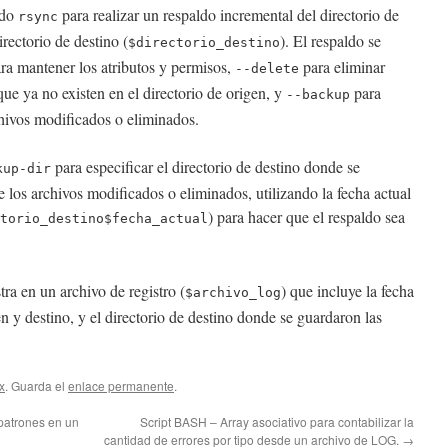
ndo
para realizar un respaldo incremental del directorio de
rsync
directorio de destino (
). El respaldo se
$directorio_destino
ra mantener los atributos y permisos,
para eliminar
--delete
que ya no existen en el directorio de origen, y
para
--backup
chivos modificados o eliminados.
para especificar el directorio de destino donde se
kup-dir
 los archivos modificados o eliminados, utilizando la fecha actual
) para hacer que el respaldo sea
torio_destino$fecha_actual
tra en un archivo de registro (
) que incluye la fecha
$archivo_log
en y destino, y el directorio de destino donde se guardaron las
x
. Guarda el
enlace permanente
.
patrones en un
Script BASH – Array asociativo para contabilizar la
cantidad de errores por tipo desde un archivo de LOG.
→