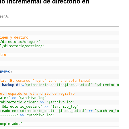
o incremental de directorio en
ser A.
igen y destino
/directorio/origen/"
l/directorio/destino/"
tro
H
%
M
%
S
)
tal (El comando "rsync" va en una sola linea)
-
backup
-
dir
=
"$directorio_destino$fecha_actual"
"$directorio_orig
el respaldo en el archivo de registro
ate)"
>>
"$archivo_log"
$directorio_origen"
>>
"$archivo_log"
 $directorio_destino"
>>
"$archivo_log"
reado en: $directorio_destino$fecha_actual"
>>
"$archivo_log"
--------"
>>
"$archivo_log"
ompletado."