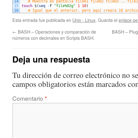
14
# Muestra en pantalla file01 file02 file03 .. file1
15
touch
$
(
seq
-
f
"file%02g"
1
10
)
16
# Igual que el anterior, pero aquí creara 10 archiv
Esta entrada fue publicada en
Unix - Linux
. Guarda el
enlace p
←
BASH – Operaciones y comparación de
BASH – Plug
números con decimales en Scripts BASH.
Deja una respuesta
Tu dirección de correo electrónico no se
campos obligatorios están marcados co
Comentario
*