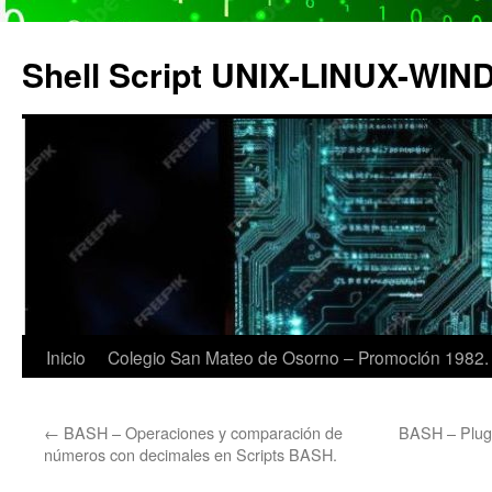
Saltar
al
Shell Script UNIX-LINUX-WI
contenido
Inicio
Colegio San Mateo de Osorno – Promoción 1982.
←
BASH – Operaciones y comparación de
BASH – Plug
números con decimales en Scripts BASH.