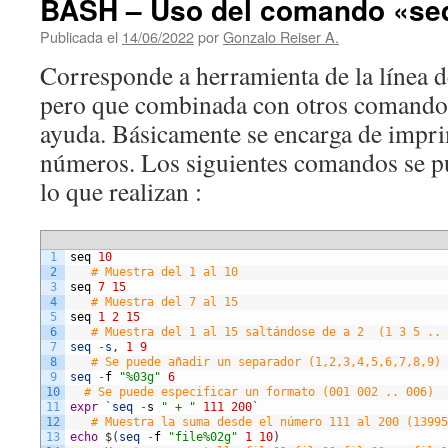
BASH – Uso del comando «seq
Publicada el
14/06/2022
por
Gonzalo Reiser A.
Corresponde a herramienta de la línea d
pero que combinada con otros comandos
ayuda. Básicamente se encarga de impri
números. Los siguientes comandos se p
lo que realizan :
1
seq
10
2
# Muestra del 1 al 10
3
seq
7
15
4
# Muestra del 7 al 15
5
seq
1
2
15
6
# Muestra del 1 al 15 saltándose de a 2  (1 3 5 .. 
7
seq
-
s
,
1
9
8
# Se puede añadir un separador (1,2,3,4,5,6,7,8,9)
9
seq
-
f
"%03g"
6
10
# Se puede especificar un formato (001 002 .. 006)
11
expr
`
seq
-
s
" + "
111
200
`
12
# Muestra la suma desde el número 111 al 200 (13995
13
echo
$
(
seq
-
f
"file%02g"
1
10
)