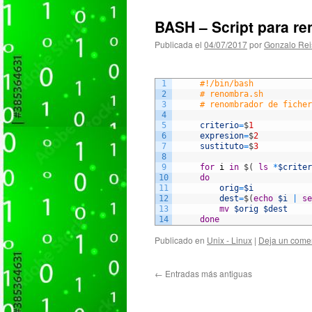
BASH – Script para ren
Publicada el
04/07/2017
por
Gonzalo Rei
1
#!/bin/bash
2
# renombra.sh
3
# renombrador de ficher
4
5
criterio
=
$
1
6
expresion
=
$
2
7
sustituto
=
$
3
8
9
for
i
in
$
(
ls
*
$criter
10
do
11
orig
=
$i
12
dest
=
$
(
echo
$i
|
se
13
mv
$orig
$dest
14
done
Publicado en
Unix - Linux
|
Deja un come
←
Entradas más antiguas