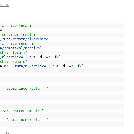
ser A.
 archivo local:"
o
`
 servidor remoto:"
/
ruta
/
remota
/
al
/
archivo
 archivo remoto:"
a
/
remota
/
al
/
archivo
`
chivo local:"
/
al
/
archivo
|
cut
-
d
"="
-
f2
`
chivo remoto"
a
md5
/
ruta
/
al
/
archivo
|
cut
-
d
"="
-
f2
`
 - Copia incorrecta !!"
izado correctamente."
 - Copia incorrecta !!"
ntario