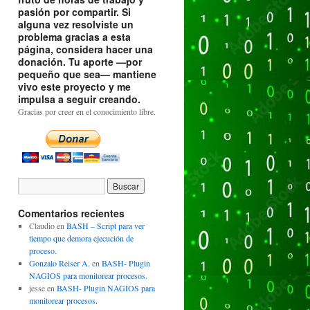
pasión por compartir. Si
alguna vez resolviste un
problema gracias a esta
página, considera hacer una
donación. Tu aporte —por
pequeño que sea— mantiene
vivo este proyecto y me
impulsa a seguir creando.
Gracias por creer en el conocimiento libre.
Comentarios recientes
Claudio
en
BASH – Script para ver
tiempo que demora ejecución de
proceso.
Gonzalo Reiser A.
en
BASH- Plugin
NAGIOS para monitorear procesos.
jesse
en
BASH- Plugin NAGIOS para
monitorear procesos.