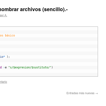
ombrar archivos (sencillo).-
ser A.
os básico
io
*
)
;
d
-
e
"s/$expresion/$sustituto/"
)
ntario
Entradas más nuevas
→