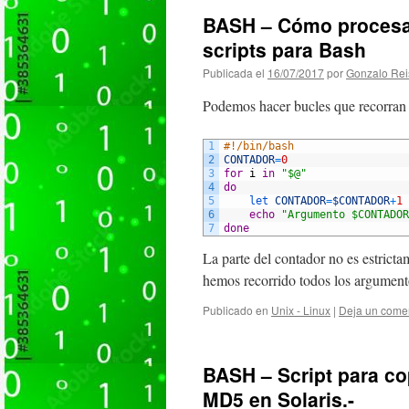
BASH – Cómo procesar
scripts para Bash
Publicada el
16/07/2017
por
Gonzalo Rei
Podemos hacer bucles que recorran 
1
#!/bin/bash
2
CONTADOR
=
0
3
for
i
in
"$@"
4
do
5
let 
CONTADOR
=
$CONTADOR
+
1
6
echo
"Argumento $CONTADOR
7
done
La parte del contador no es estricta
hemos recorrido todos los argume
Publicado en
Unix - Linux
|
Deja un come
BASH – Script para cop
MD5 en Solaris.-