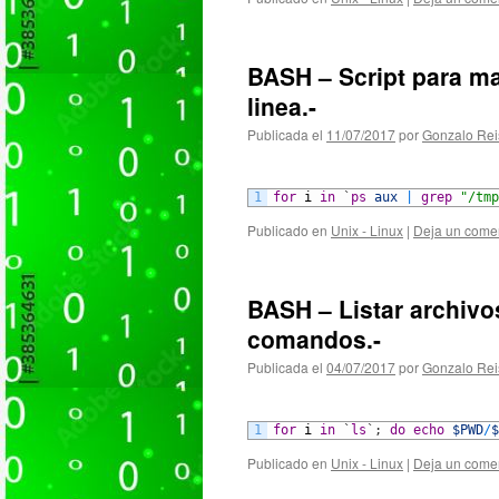
BASH – Script para ma
linea.-
Publicada el
11/07/2017
por
Gonzalo Rei
1
for
i
in
`
ps
aux
|
grep
"/tmp
Publicado en
Unix - Linux
|
Deja un come
BASH – Listar archivo
comandos.-
Publicada el
04/07/2017
por
Gonzalo Rei
1
for
i
in
`
ls
`
;
do
echo
$PWD
/
$
Publicado en
Unix - Linux
|
Deja un come