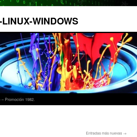
IX-LINUX-WINDOWS
 – Promoción 1982.
Entradas más nuevas
→