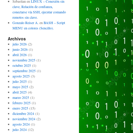
Sebastian
en
LINUX – Conexión sin
clave, Relación de confianza,
conectarse vía SSH, ejecutar comando
remotos sin clave.
Gonzalo Reiser A.
en
BASH – Script
MENU en colores (Sencillo).
Archivos
julio 2026
(2)
junio 2026
(1)
abril 2026
(1)
noviembre 2025
(1)
octubre 2025
(1)
septiembre 2025
(1)
agosto 2025
(3)
julio 2025
(1)
mayo 2025
(2)
abril 2025
(4)
marzo 2025
(1)
febrero 2025
(1)
enero 2025
(15)
diciembre 2024
(1)
noviembre 2024
(2)
agosto 2024
(1)
julio 2024
(12)