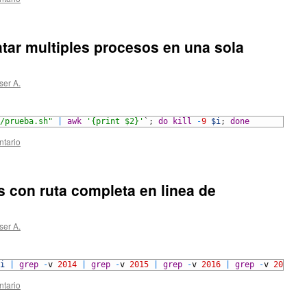
tar multiples procesos en una sola
ser A.
/prueba.sh"
|
awk
'{print $2}'
`
;
do
kill
-
9
$i
;
done
ntario
s con ruta completa en linea de
ser A.
i
|
grep
-
v
2014
|
grep
-
v
2015
|
grep
-
v
2016
|
grep
-
v
2017
;
ntario