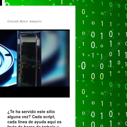
Gonzalo Reiser Ampuero
¿Te ha servido este sitio
alguna vez? Cada script,
cada línea de ayuda aquí es
fruto de horas de trabajo y