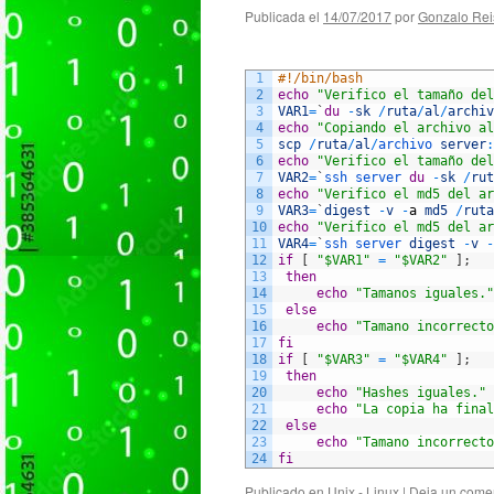
Publicada el
14/07/2017
por
Gonzalo Rei
1
#!/bin/bash
2
echo
"Verifico el tamaño del
3
VAR1
=
`
du
-
sk
/
ruta
/
al
/
archiv
4
echo
"Copiando el archivo al
5
scp
/
ruta
/
al
/
archivo 
server
:
6
echo
"Verifico el tamaño del
7
VAR2
=
`
ssh 
server 
du
-
sk
/
rut
8
echo
"Verifico el md5 del ar
9
VAR3
=
`
digest
-
v
-
a
md5
/
ruta
10
echo
"Verifico el md5 del ar
11
VAR4
=
`
ssh 
server 
digest
-
v
-
12
if
[
"$VAR1"
=
"$VAR2"
]
;
13
then
14
echo
"Tamanos iguales."
15
else
16
echo
"Tamano incorrecto
17
fi
18
if
[
"$VAR3"
=
"$VAR4"
]
;
19
then
20
echo
"Hashes iguales."
21
echo
"La copia ha final
22
else
23
echo
"Tamano incorrecto
24
fi
Publicado en
Unix - Linux
|
Deja un come