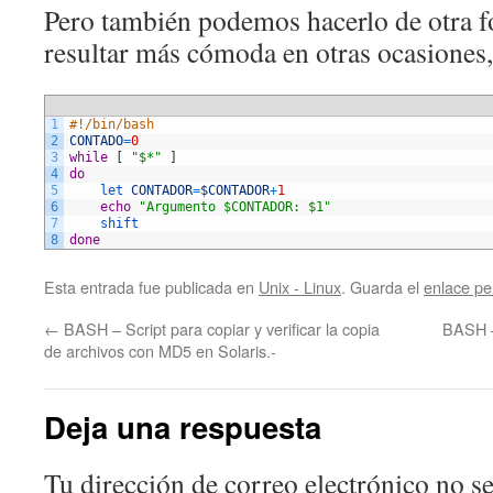
Pero también podemos hacerlo de otra 
resultar más cómoda en otras ocasiones,
1
#!/bin/bash
2
CONTADO
=
0
3
while
[
"$*"
]
4
do
5
let 
CONTADOR
=
$CONTADOR
+
1
6
echo
"Argumento $CONTADOR: $1"
7
shift
8
done
Esta entrada fue publicada en
Unix - Linux
. Guarda el
enlace p
←
BASH – Script para copiar y verificar la copia
BASH –
de archivos con MD5 en Solaris.-
Deja una respuesta
Tu dirección de correo electrónico no se