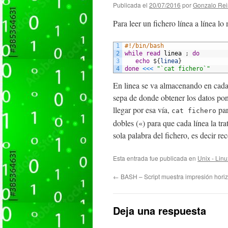
Publicada el
20/07/2016
por
Gonzalo Rei
Para leer un fichero línea a línea l
1
#!/bin/bash
2
while
read
linea
;
do
3
echo
$
{
linea
}
4
done
<<<
"`cat fichero`"
En linea se va almacenando en cada i
sepa de donde obtener los datos pon
llegar por esa vía,
par
cat fichero
dobles («) para que cada línea la tr
sola palabra del fichero, es decir re
Esta entrada fue publicada en
Unix - Linu
←
BASH – Script muestra impresión horiz
Deja una respuesta