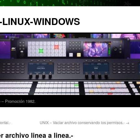
IX-LINUX-WINDOWS
 – Promoción 1982.
ontal.-
UNIX – Vaciar archivo conservando los permisos.-
→
 archivo linea a linea.-