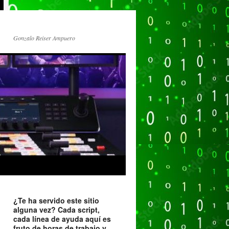
Gonzalo Reiser Ampuero
¿Te ha servido este sitio
alguna vez? Cada script,
cada línea de ayuda aquí es
fruto de horas de trabajo y