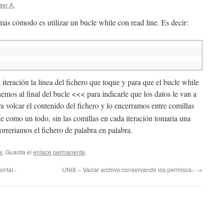
ser A.
o más cómodo es utilizar un bucle while con read line. Es decir:
teración la línea del fichero que toque y para que el bucle while
emos al final del bucle <<< para indicarle que los datos le van a
a volcar el contenido del fichero y lo encerramos entre comillas
ate como un todo, sin las comillas en cada iteración tomaría una
correriamos el fichero de palabra en palabra.
x
. Guarda el
enlace permanente
.
ontal.-
UNIX – Vaciar archivo conservando los permisos.-
→