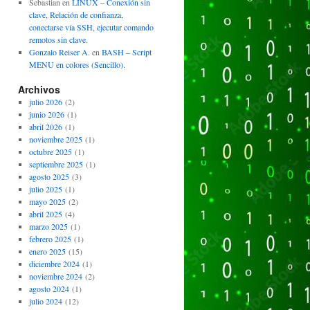
Sebastian
en
LINUX – Conexión sin
clave, Relación de confianza,
conectarse vía SSH, ejecutar comando
remotos sin clave.
Gonzalo Reiser A.
en
BASH – Script
MENU en colores (Sencillo).
Archivos
julio 2026
(2)
junio 2026
(1)
abril 2026
(1)
noviembre 2025
(1)
octubre 2025
(1)
septiembre 2025
(1)
agosto 2025
(3)
julio 2025
(1)
mayo 2025
(2)
abril 2025
(4)
marzo 2025
(1)
febrero 2025
(1)
enero 2025
(15)
diciembre 2024
(1)
noviembre 2024
(2)
agosto 2024
(1)
julio 2024
(12)