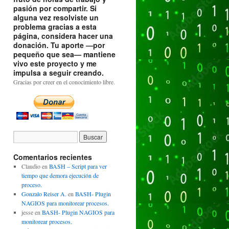
pasión por compartir. Si
alguna vez resolviste un
problema gracias a esta
página, considera hacer una
donación. Tu aporte —por
pequeño que sea— mantiene
vivo este proyecto y me
impulsa a seguir creando.
Gracias por creer en el conocimiento libre.
Comentarios recientes
Claudio
en
BASH – Script para ver
tiempo que demora ejecución de
proceso.
Gonzalo Reiser A.
en
BASH- Plugin
NAGIOS para monitorear procesos.
jesse
en
BASH- Plugin NAGIOS para
monitorear procesos.