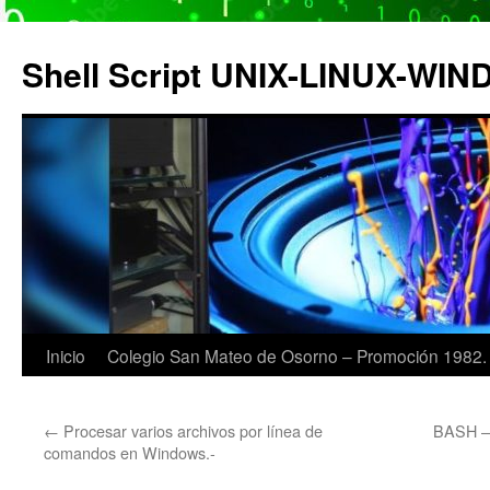
Saltar
al
Shell Script UNIX-LINUX-WI
contenido
Inicio
Colegio San Mateo de Osorno – Promoción 1982.
←
Procesar varios archivos por línea de
BASH – 
comandos en Windows.-