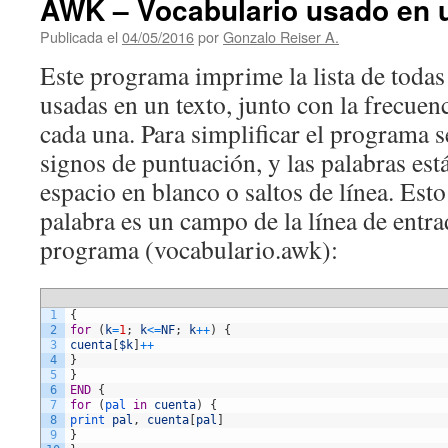
AWK – Vocabulario usado en u
Publicada el
04/05/2016
por
Gonzalo Reiser A.
Este programa imprime la lista de todas 
usadas en un texto, junto con la frecuen
cada una. Para simplificar el programa 
signos de puntuación, y las palabras est
espacio en blanco o saltos de línea. Esto
palabra es un campo de la línea de entr
programa (vocabulario.awk):
1
{
2
for
(
k
=
1
;
k
<=
NF
;
k
++
)
{
3
cuenta
[
$k
]
++
4
}
5
}
6
END
{
7
for
(
pal 
in
cuenta
)
{
8
print 
pal
,
cuenta
[
pal
]
9
}