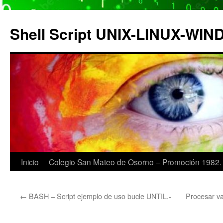
Saltar
al
Shell Script UNIX-LINUX-WI
contenido
Inicio
Colegio San Mateo de Osorno – Promoción 1982.
←
BASH – Script ejemplo de uso bucle UNTIL.-
Procesar va