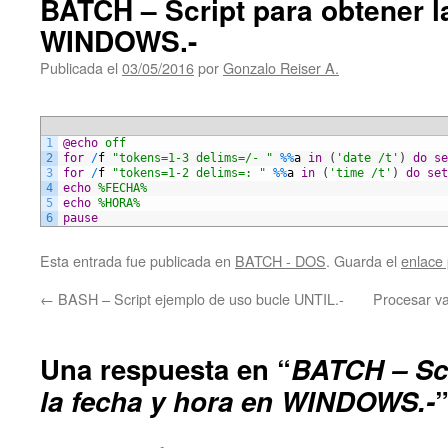
BATCH – Script para obtener l
WINDOWS.-
Publicada el
03/05/2016
por
Gonzalo Reiser A.
1
@echo
 off
2
for
/
f
"tokens=1-3 delims=/- "
%
%
a
in
(
'date /t'
)
do
se
3
for
/
f
"tokens=1-2 delims=: "
%
%
a
in
(
'time /t'
)
do
set
4
echo
 %FECHA%
5
echo
 %HORA%
6
pause
Esta entrada fue publicada en
BATCH - DOS
. Guarda el
enlace
←
BASH – Script ejemplo de uso bucle UNTIL.-
Procesar va
Una respuesta en “
BATCH – Scr
la fecha y hora en WINDOWS.-