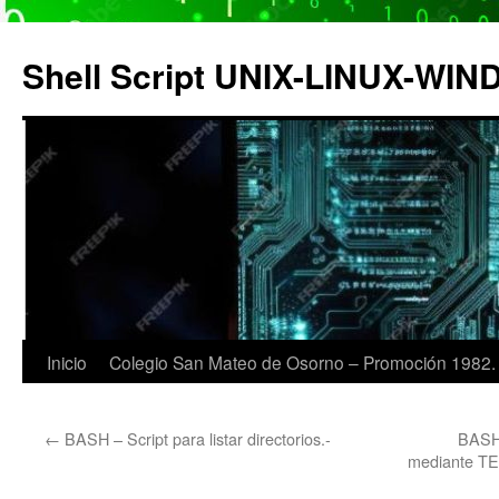
Saltar
al
Shell Script UNIX-LINUX-WI
contenido
Inicio
Colegio San Mateo de Osorno – Promoción 1982.
←
BASH – Script para listar directorios.-
BASH 
mediante TE