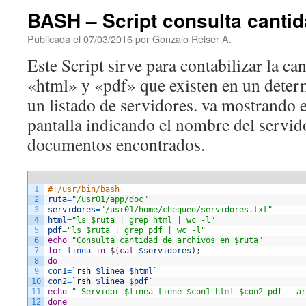
BASH – Script consulta cantid
Publicada el
07/03/2016
por
Gonzalo Reiser A.
Este Script sirve para contabilizar la ca
«html» y «pdf» que existen en un deter
un listado de servidores. va mostrando e
pantalla indicando el nombre del servido
documentos encontrados.
1
#!/usr/bin/bash
2
ruta
=
"/usr01/app/doc"
3
servidores
=
"/usr01/home/chequeo/servidores.txt"
4
html
=
"ls $ruta | grep html | wc -l"
5
pdf
=
"ls $ruta | grep pdf | wc -l"
6
echo
"Consulta cantidad de archivos en $ruta"
7
for
linea 
in
$
(
cat
$servidores
)
;
8
do
9
con1
=
`
rsh
$linea
$html
`
10
con2
=
`
rsh
$linea
$pdf
`
11
echo
" Servidor $linea tiene $con1 html $con2 pdf   ar
12
done