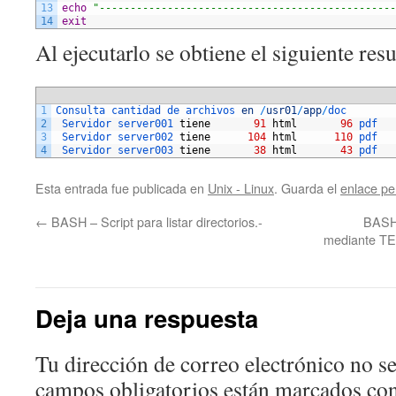
13
echo
"------------------------------------------------
14
exit
Al ejecutarlo se obtiene el siguiente resu
1
Consulta 
cantidad 
de 
archivos 
en
/
usr01
/
app
/
doc
2
Servidor 
server001 
tiene
91
html
96
pdf   
3
Servidor 
server002 
tiene
104
html
110
pdf   
4
Servidor 
server003 
tiene
38
html
43
pdf   
Esta entrada fue publicada en
Unix - Linux
. Guarda el
enlace p
←
BASH – Script para listar directorios.-
BASH 
mediante TE
Deja una respuesta
Tu dirección de correo electrónico no se
campos obligatorios están marcados co