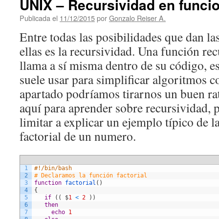
UNIX – Recursividad en funcio
Publicada el
11/12/2015
por
Gonzalo Reiser A.
Entre todas las posibilidades que dan la
ellas es la recursividad. Una función rec
llama a sí misma dentro de su código, es
suele usar para simplificar algoritmos c
apartado podríamos tirarnos un buen ra
aquí para aprender sobre recursividad, 
limitar a explicar un ejemplo típico de l
factorial de un numero.
1
#!/bin/bash
2
# Declaramos la función factorial  
3
function
factorial
(
)
4
{
5
if
(
(
$
1
<
2
)
)
6
then
7
echo
1