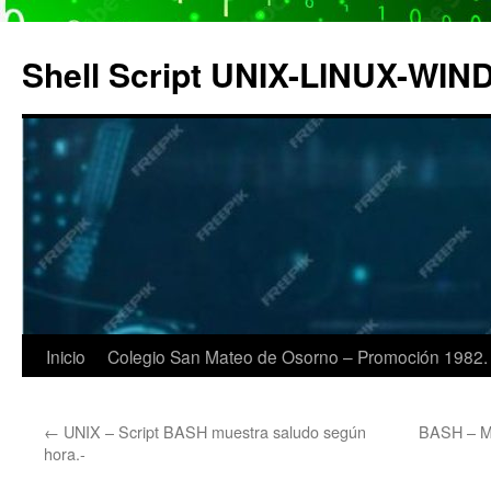
Saltar
al
Shell Script UNIX-LINUX-WI
contenido
Inicio
Colegio San Mateo de Osorno – Promoción 1982.
←
UNIX – Script BASH muestra saludo según
BASH – Ma
hora.-