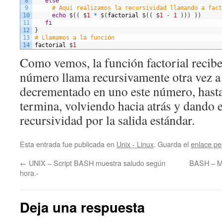
8
else
9
# Aquí realizamos la recursividad llamando a fact
10
echo
$
(
(
$
1
*
$
(
factorial
$
(
(
$
1
-
1
)
)
)
)
)
11
fi
12
}
13
# Llamamos a la función 
14
factorial
$
1
Como vemos, la función factorial recib
número llama recursivamente otra vez a 
decrementado en uno este número, hasta
termina, volviendo hacia atrás y dando e
recursividad por la salida estándar.
Esta entrada fue publicada en
Unix - Linux
. Guarda el
enlace p
←
UNIX – Script BASH muestra saludo según
BASH – Ma
hora.-
Deja una respuesta