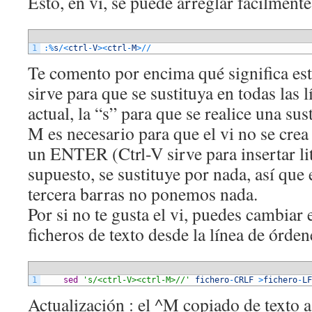
Esto, en vi, se puede arreglar fácilment
1
:
%
s
/
<
ctrl
-
V
>
<
ctrl
-
M
>
/
/
Te comento por encima qué significa es
sirve para que se sustituya en todas las l
actual, la “s” para que se realice una sust
M es necesario para que el vi no se cre
un ENTER (Ctrl-V sirve para insertar lit
supuesto, se sustituye por nada, así que 
tercera barras no ponemos nada.
Por si no te gusta el vi, puedes cambiar 
ficheros de texto desde la línea de órden
1
sed
's/<ctrl-V><ctrl-M>//'
fichero
-
CRLF
>
fichero
-
LF
Actualización : el ^M copiado de texto 