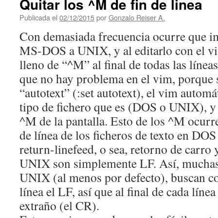
Quitar los ^M de fin de linea
Publicada el
02/12/2015
por
Gonzalo Reiser A.
Con demasiada frecuencia ocurre que i
MS-DOS a UNIX, y al editarlo con el vi 
lleno de “^M” al final de todas las línea
que no hay problema en el vim, porque 
“autotext” (:set autotext), el vim automá
tipo de fichero que es (DOS o UNIX), y 
^M de la pantalla. Esto de los ^M ocurr
de línea de los ficheros de texto en DO
return-linefeed, o sea, retorno de carro y
UNIX son simplemente LF. Así, muchas
UNIX (al menos por defecto), buscan c
línea el LF, así que al final de cada líne
extraño (el CR).