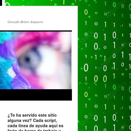
Gonzalo Reiser Ampuero
¿Te ha servido este sitio
alguna vez? Cada script,
cada línea de ayuda aquí es
fruto de horas de trabajo y