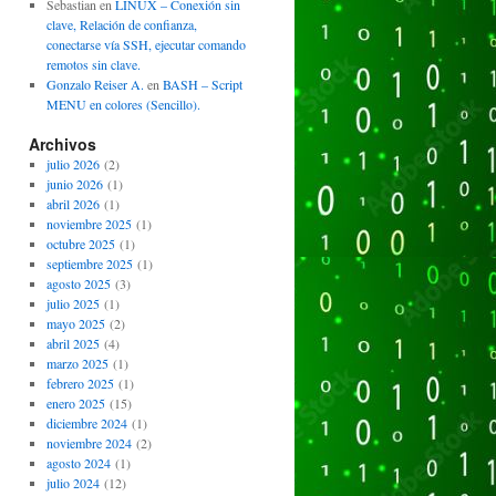
Sebastian
en
LINUX – Conexión sin
clave, Relación de confianza,
conectarse vía SSH, ejecutar comando
remotos sin clave.
Gonzalo Reiser A.
en
BASH – Script
MENU en colores (Sencillo).
Archivos
julio 2026
(2)
junio 2026
(1)
abril 2026
(1)
noviembre 2025
(1)
octubre 2025
(1)
septiembre 2025
(1)
agosto 2025
(3)
julio 2025
(1)
mayo 2025
(2)
abril 2025
(4)
marzo 2025
(1)
febrero 2025
(1)
enero 2025
(15)
diciembre 2024
(1)
noviembre 2024
(2)
agosto 2024
(1)
julio 2024
(12)