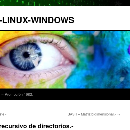
IX-LINUX-WINDOWS
 – Promoción 1982.
ste.-
BASH – Matriz bidimensional.-
→
recursivo de directorios.-