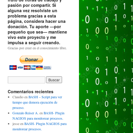
pasión por compartir. Si
alguna vez resolviste un
problema gracias a esta
página, considera hacer una
donación. Tu aporte —por
pequeño que sea— mantiene
vivo este proyecto y me
impulsa a seguir creando.
Gracias por creer en el conocimiento libre.
Comentarios recientes
Claudio
en
BASH – Script para ver
tiempo que demora ejecución de
proceso.
Gonzalo Reiser A.
en
BASH- Plugin
NAGIOS para monitorear procesos.
jesse
en
BASH- Plugin NAGIOS para
monitorear procesos.