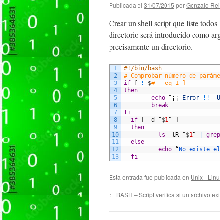
Publicada el
31/07/2015
por
Gonzalo Rei
Crear un shell script que liste todo
directorio será introducido como arg
precisamente un directorio.
1
#!/bin/bash
2
# Comprobar número de paráme
3
if
[
!
$
#  -eq 1 ]  
4
then
5
echo
“¡¡
Error
!
!
U
6
break
7
fi
8
if
[
-
d
“
$
1
”
]
9
then
10
ls
–
lR
“
$
1
”
|
grep
11
else
12
echo
“
No 
existe 
el
13
fi
Esta entrada fue publicada en
Unix - Linu
←
BASH – Script verifica si un archivo exi