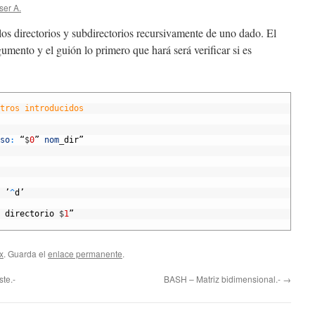
ser A.
s los directorios y subdirectorios recursivamente de uno dado. El
umento y el guión lo primero que hará será verificar si es
tros introducidos  
so
:
“
$
0
”
nom
_
dir”
’
^
d
’
 
directorio
$
1
”
x
. Guarda el
enlace permanente
.
ste.-
BASH – Matriz bidimensional.-
→