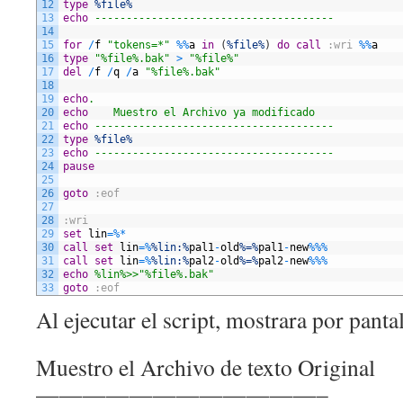
12
type
%file%
13
echo
 --------------------------------------
14
15
for
/
f
"tokens=*"
%
%
a
in
(
%file%
)
do
call
:wri
%
%
a
16
type
"%file%.bak"
>
"%file%"
17
del
/
f
/
q
/
a
"%file%.bak"
18
19
echo
.
20
echo
    Muestro el Archivo ya modificado   
21
echo
 --------------------------------------
22
type
%file%
23
echo
 --------------------------------------
24
pause
25
26
goto
:eof
27
28
:wri
29
set
lin
=
%
*
30
call
set
lin
=
%
%lin:%
pal1
-
old
%=%
pal1
-
new
%
%
%
31
call
set
lin
=
%
%lin:%
pal2
-
old
%=%
pal2
-
new
%
%
%
32
echo
 %lin%>>"%file%.bak"
33
goto
:eof
Al ejecutar el script, mostrara por pantal
Muestro el Archivo de texto Original
————————————–