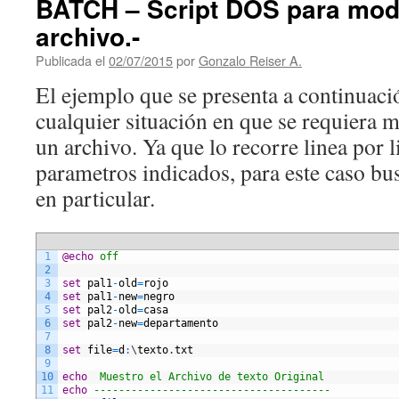
BATCH – Script DOS para modi
archivo.-
Publicada el
02/07/2015
por
Gonzalo Reiser A.
El ejemplo que se presenta a continuaci
cualquier situación en que se requiera m
un archivo. Ya que lo recorre linea por 
parametros indicados, para este caso bu
en particular.
1
@echo
 off
2
3
set
pal1
-
old
=
rojo
4
set
pal1
-
new
=
negro
5
set
pal2
-
old
=
casa
6
set
pal2
-
new
=
departamento
7
8
set
file
=
d
:
\
texto
.
txt
9
10
echo
  Muestro el Archivo de texto Original
11
echo
 --------------------------------------