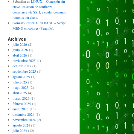
Sebastian
en
LINUX – Conexión sin
clave, Relación de confianza,
conectarse vía SSH, ejecutar comando
remotos sin clave.
Gonzalo Reiser A.
en
BASH – Script
MENU en colores (Sencillo).
Archivos
julio 2026
(2)
junio 2026
(1)
abril 2026
(1)
noviembre 2025
(1)
octubre 2025
(1)
septiembre 2025
(1)
agosto 2025
(3)
julio 2025
(1)
mayo 2025
(2)
abril 2025
(4)
marzo 2025
(1)
febrero 2025
(1)
enero 2025
(15)
diciembre 2024
(1)
noviembre 2024
(2)
agosto 2024
(1)
julio 2024
(12)