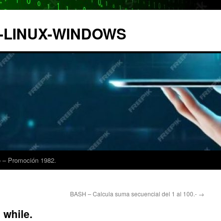
IX-LINUX-WINDOWS
 – Promoción 1982.
BASH – Calcula suma secuencial del 1 al 100.-
→
 while.