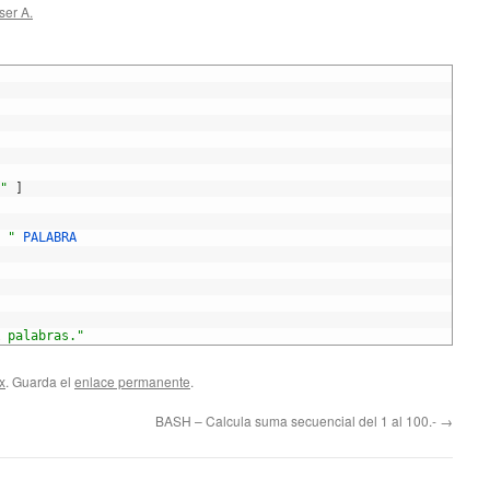
ser A.
"
]
 "
PALABRA
 palabras."
x
. Guarda el
enlace permanente
.
BASH – Calcula suma secuencial del 1 al 100.-
→