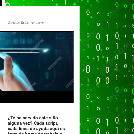
Gonzalo Reiser Ampuero
¿Te ha servido este sitio
alguna vez? Cada script,
cada línea de ayuda aquí es
fruto de horas de trabajo y