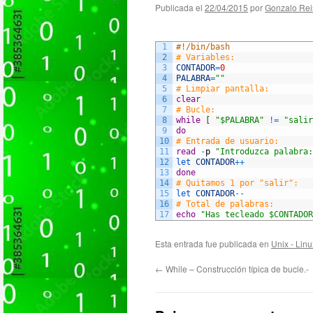
Publicada el
22/04/2015
por
Gonzalo Rei
1
#!/bin/bash
2
# Variables:
3
CONTADOR
=
0
4
PALABRA
=
""
5
# Limpiar pantalla:
6
clear
7
# Bucle:
8
while
[
"$PALABRA"
!=
"salir
9
do
10
# Entrada de usuario:
11
read
-
p
"Introduzca palabra:
12
let 
CONTADOR
++
13
done
14
# Quitamos 1 por "salir":
15
let 
CONTADOR
--
16
# Total de palabras:
17
echo
"Has tecleado $CONTADOR
Esta entrada fue publicada en
Unix - Linu
←
While – Construcción típica de bucle.-