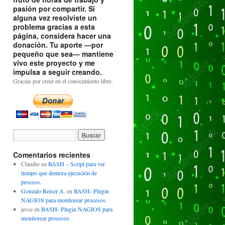
pasión por compartir. Si
alguna vez resolviste un
problema gracias a esta
página, considera hacer una
donación. Tu aporte —por
pequeño que sea— mantiene
vivo este proyecto y me
impulsa a seguir creando.
Gracias por creer en el conocimiento libre.
Comentarios recientes
Claudio
en
BASH – Script para ver
tiempo que demora ejecución de
proceso.
Gonzalo Reiser A.
en
BASH- Plugin
NAGIOS para monitorear procesos.
jesse
en
BASH- Plugin NAGIOS para
monitorear procesos.