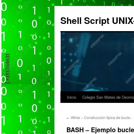
Saltar
al
Shell Script UN
contenido
Inicio
Colegio San Mateo de Osorno
←
While – Construcción típica de bucle.-
BASH – Ejemplo bucle