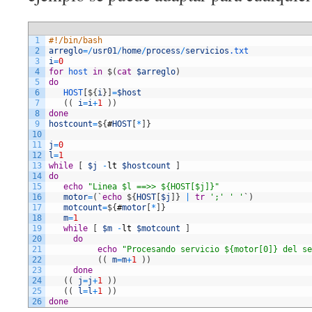
1
#!/bin/bash
2
arreglo
=
/
usr01
/
home
/
process
/
servicios
.txt
3
i
=
0
4
for
host 
in
$
(
cat
$arreglo
)
5
do
6
HOST
[
$
{
i
}
]
=
$host
7
(
(
i
=
i
+
1
)
)
8
done
9
hostcount
=
$
{
#
HOST
[
*
]
}
10
11
j
=
0
12
l
=
1
13
while
[
$j
-
lt
$hostcount
]
14
do
15
echo
"Linea $l ==>> ${HOST[$j]}"
16
motor
=
(
`
echo
$
{
HOST
[
$j
]
}
|
tr
';'
' '
`
)
17
motcount
=
$
{
#
motor
[
*
]
}
18
m
=
1
19
while
[
$m
-
lt
$motcount
]
20
do
21
echo
"Procesando servicio ${motor[0]} del se
22
(
(
m
=
m
+
1
)
)
23
done
24
(
(
j
=
j
+
1
)
)
25
(
(
l
=
l
+
1
)
)
26
done