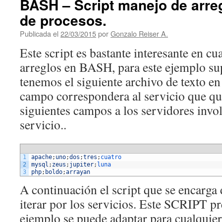
BASH – Script manejo de arreg
de procesos.
Publicada el
22/03/2015
por
Gonzalo Reiser A.
Este script es bastante interesante en c
arreglos en BASH, para este ejemplo s
tenemos el siguiente archivo de texto e
campo correspondera al servicio que qu
siguientes campos a los servidores invo
servicio..
1
apache
;
uno
;
dos
;
tres
;
cuatro
2
mysql
;
zeus
;
jupiter
;
luna
3
php
;
boldo
;
arrayan
A continuación el script que se encarga d
iterar por los servicios. Este SCRIPT 
ejemplo se puede adaptar para cualquier 