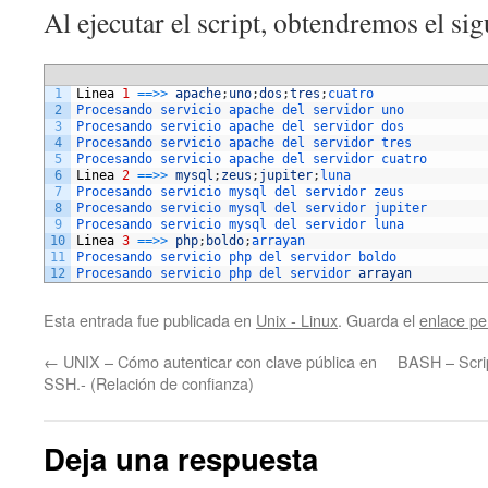
Al ejecutar el script, obtendremos el sig
1
Linea
1
==
>>
apache
;
uno
;
dos
;
tres
;
cuatro
2
Procesando 
servicio 
apache 
del 
servidor 
uno
3
Procesando 
servicio 
apache 
del 
servidor 
dos
4
Procesando 
servicio 
apache 
del 
servidor 
tres
5
Procesando 
servicio 
apache 
del 
servidor 
cuatro
6
Linea
2
==
>>
mysql
;
zeus
;
jupiter
;
luna
7
Procesando 
servicio 
mysql 
del 
servidor 
zeus
8
Procesando 
servicio 
mysql 
del 
servidor 
jupiter
9
Procesando 
servicio 
mysql 
del 
servidor 
luna
10
Linea
3
==
>>
php
;
boldo
;
arrayan
11
Procesando 
servicio 
php 
del 
servidor 
boldo
12
Procesando 
servicio 
php 
del 
servidor 
arrayan
Esta entrada fue publicada en
Unix - Linux
. Guarda el
enlace p
←
UNIX – Cómo autenticar con clave pública en
BASH – Scrip
SSH.- (Relación de confianza)
Deja una respuesta