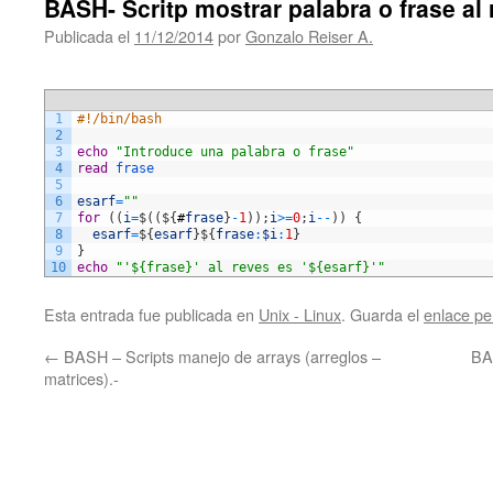
BASH- Scritp mostrar palabra o frase al 
Publicada el
11/12/2014
por
Gonzalo Reiser A.
1
#!/bin/bash
2
3
echo
"Introduce una palabra o frase"
4
read
frase
5
6
esarf
=
""
7
for
(
(
i
=
$
(
(
$
{
#
frase
}
-
1
)
)
;
i
>=
0
;
i
--
)
)
{
8
esarf
=
$
{
esarf
}
$
{
frase
:
$i
:
1
}
9
}
10
echo
"'${frase}' al reves es '${esarf}'"
Esta entrada fue publicada en
Unix - Linux
. Guarda el
enlace p
←
BASH – Scripts manejo de arrays (arreglos –
BA
matrices).-