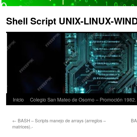
Saltar
al
Shell Script UNIX-LINUX-WI
contenido
Inicio
Colegio San Mateo de Osorno – Promoción 1982.
←
BASH – Scripts manejo de arrays (arreglos –
BA
matrices).-