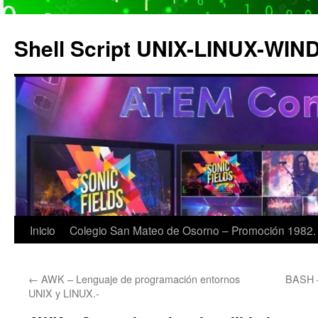
Saltar
al
Shell Script UNIX-LINUX-WI
contenido
Inicio
Colegio San Mateo de Osorno – Promoción 1982.
←
AWK – Lenguaje de programación entornos
BASH – 
UNIX y LINUX.-