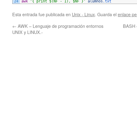
24
awk
'{ print $(NF - 1), $NF }'
alumnos
.txt
Esta entrada fue publicada en
Unix - Linux
. Guarda el
enlace p
←
AWK – Lenguaje de programación entornos
BASH – 
UNIX y LINUX.-