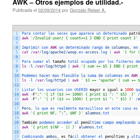
AWK – Otros ejemplos de utilidad.-
Publicada el
02/09/2014
por
Gonzalo Reiser A.
1
Para 
contar 
las 
veces 
que 
aparece 
un 
determinado 
patr
ó
2
awk
'/Invalid user/ { count+=1 } END { print count }'
3
4
Imprimir 
con 
AWK
un 
determinado 
rango 
de 
columnas
,
en 
5
cat
/
var
/
log
/
apache2
/
woop
.es
-
access
.log
|
awk
'{ for (
6
7
Para 
sumar 
el 
tama
ñ
o
total 
ocupado 
por 
los 
ficheros 
de
8
ls
-
l
/
var
/
log
/
httpd
|
awk
'{ sum += $5 } END { print 
9
10
Podemos 
hacer 
mas 
flexible 
la 
suma 
de 
columnas 
en 
AWK
11
ls
-
l
/
var
/
log
/
httpd
|
awk
' $3 == "apache" { sum += 
12
13
Listar 
los 
usuarios 
con 
USERID 
mayor
o
igual
a
1000
qu
14
awk
-
F
":"
'{ if ($3 >= 1000) { print $1 ": " $5}  }'
/
15
awk
-
F
":"
'{ if ($3 >= 1000) { print $1 ": " $5} }'
/
e
16
17
Pero
,
lo 
que 
es 
realmente 
maravilloso 
en 
este 
caso 
es 
18
awk
'{ print NF, “:”, $NF }'
alumnos
.txt
19
20
Tambi
é
n
podemos 
acceder 
al 
pen
ú
ltimo 
campo 
empleando 
u
21
awk
'{ print $(NF - 1) }'
alumnos
.txt
22
23
Combinando 
ambos
,
es
f
á
cil 
obtener 
el 
pen
ú
ltimo
y
ulti