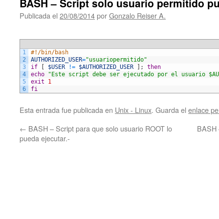
BASH – Script solo usuario permitido pu
Publicada el
20/08/2014
por
Gonzalo Reiser A.
1
#!/bin/bash
2
AUTHORIZED_USER
=
"usuariopermitido"
3
if
[
$USER
!=
$AUTHORIZED_USER
]
;
then
4
echo
"Este script debe ser ejecutado por el usuario $AU
5
exit
1
6
fi
Esta entrada fue publicada en
Unix - Linux
. Guarda el
enlace p
←
BASH – Script para que solo usuario ROOT lo
BASH –
pueda ejecutar.-