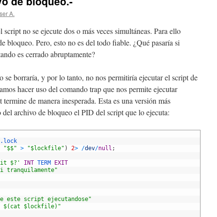
vo de bloqueo.-
ser A.
script no se ejecute dos o más veces simultáneas. Para ello
e bloqueo. Pero, esto no es del todo fiable. ¿Qué pasaría si
cutando es cerrado abruptamente?
se borraría, y por lo tanto, no nos permitiría ejecutar el script de
íamos hacer uso del comando trap que nos permite ejecutar
t termine de manera inesperada. Esta es una versión más
el archivo de bloqueo el PID del script que lo ejecuta:
.lock
"$$"
>
"$lockfile"
)
2
>
/
dev
/
null
;
it $?'
INT
TERM 
EXIT
i tranquilamente"
e este script ejecutandose"
 $(cat $lockfile)"