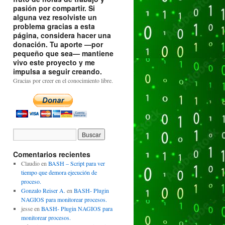
pasión por compartir. Si
alguna vez resolviste un
problema gracias a esta
página, considera hacer una
donación. Tu aporte —por
pequeño que sea— mantiene
vivo este proyecto y me
impulsa a seguir creando.
Gracias por creer en el conocimiento libre.
Comentarios recientes
Claudio
en
BASH – Script para ver
tiempo que demora ejecución de
proceso.
Gonzalo Reiser A.
en
BASH- Plugin
NAGIOS para monitorear procesos.
jesse
en
BASH- Plugin NAGIOS para
monitorear procesos.