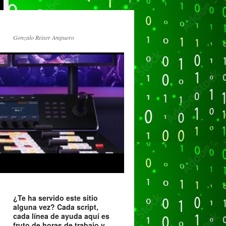
Gonzalo Reiser Ampuero
¿Te ha servido este sitio
alguna vez? Cada script,
cada línea de ayuda aquí es
fruto de horas de trabajo y