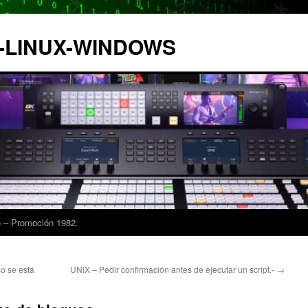
IX-LINUX-WINDOWS
 – Promoción 1982.
so se está
UNIX – Pedir confirmación antes de ejecutar un script.-
→