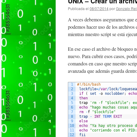
UNIX – Crear un archi
Publicada el
08/07/2014
por
Gonzalo Rei
A veces debemos asegurarnos que el 
podemos hacer uso de los archivos d
mientras nuestro script se está eje
En ese caso el archivo de bloqueo no 
nuevo. Para cubrir esos casos, podr
comandos en caso que nuestro scrip
avanzada que además guarda dentro d
1
#!/bin/bash
2
lockfile
=
/
var
/
lock
/
loquesea
3
if
(
set
-
o
noclobber
;
echo
4
then
5
trap
'rm -f "$lockfile"; ex
6
echo
"hago muchas cosas aqu
7
rm
-
f
"$lockfile"
8
trap
-
INT
TERM 
EXIT
9
else
10
echo
"Ya hay otro proceso d
11
echo
"corriendo con el PID:
12
fii