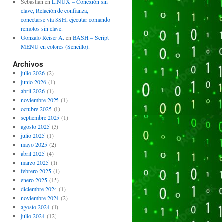
Sebastian
en
LINUX – Conexión sin
clave, Relación de confianza,
conectarse vía SSH, ejecutar comando
remotos sin clave.
Gonzalo Reiser A.
en
BASH – Script
MENU en colores (Sencillo).
Archivos
julio 2026
(2)
junio 2026
(1)
abril 2026
(1)
noviembre 2025
(1)
octubre 2025
(1)
septiembre 2025
(1)
agosto 2025
(3)
julio 2025
(1)
mayo 2025
(2)
abril 2025
(4)
marzo 2025
(1)
febrero 2025
(1)
enero 2025
(15)
diciembre 2024
(1)
noviembre 2024
(2)
agosto 2024
(1)
julio 2024
(12)