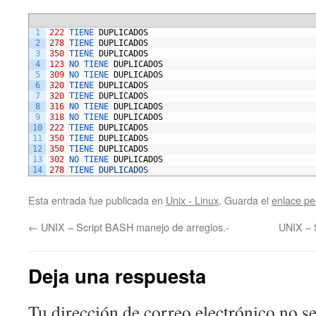
1
222
TIENE 
DUPLICADOS
2
278
TIENE 
DUPLICADOS
3
350
TIENE 
DUPLICADOS
4
123
NO 
TIENE 
DUPLICADOS
5
309
NO 
TIENE 
DUPLICADOS
6
320
TIENE 
DUPLICADOS
7
320
TIENE 
DUPLICADOS
8
316
NO 
TIENE 
DUPLICADOS
9
318
NO 
TIENE 
DUPLICADOS
10
222
TIENE 
DUPLICADOS
11
350
TIENE 
DUPLICADOS
12
350
TIENE 
DUPLICADOS
13
302
NO 
TIENE 
DUPLICADOS
14
278
TIENE 
DUPLICADOS
Esta entrada fue publicada en
Unix - Linux
. Guarda el
enlace p
←
UNIX – Script BASH manejo de arreglos.-
UNIX – 
Deja una respuesta
Tu dirección de correo electrónico no se