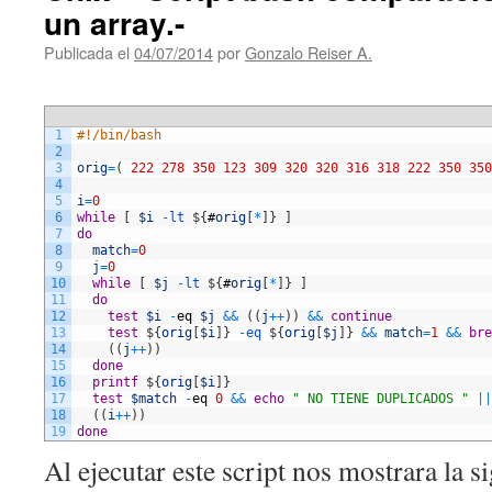
un array.-
Publicada el
04/07/2014
por
Gonzalo Reiser A.
1
#!/bin/bash
2
3
orig
=
(
222
278
350
123
309
320
320
316
318
222
350
350
4
5
i
=
0
6
while
[
$i
-
lt
$
{
#
orig
[
*
]
}
]
7
do
8
match
=
0
9
j
=
0
10
while
[
$j
-
lt
$
{
#
orig
[
*
]
}
]
11
do
12
test
$i
-
eq
$j
&&
(
(
j
++
)
)
&&
continue
13
test
$
{
orig
[
$i
]
}
-
eq
$
{
orig
[
$j
]
}
&&
match
=
1
&&
bre
14
(
(
j
++
)
)
15
done
16
printf
$
{
orig
[
$i
]
}
17
test
$match
-
eq
0
&&
echo
" NO TIENE DUPLICADOS "
||
18
(
(
i
++
)
)
19
done
Al ejecutar este script nos mostrara la si