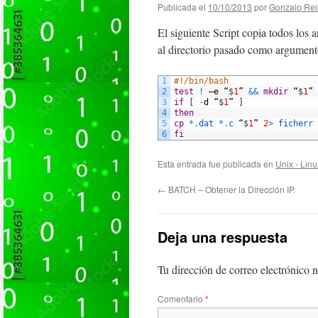
Publicada el
10/10/2013
por
Gonzalo Rei
El siguiente Script copia todos los a
al directorio pasado como argumento.
1
#!/bin/bash
2
test
!
–
e
“
$
1
”
&&
mkdir
“
$
1
”
3
if
[
-
d
“
$
1
”
]
4
then
5
cp
*
.dat
*
.c
“
$
1
”
2
>
ficherr
6
fi
Esta entrada fue publicada en
Unix - Linu
←
BATCH – Obtener la Dirección IP.
Deja una respuesta
Tu dirección de correo electrónico n
Comentario
*