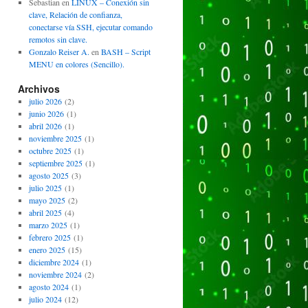
Sebastian
en
LINUX – Conexión sin
clave, Relación de confianza,
conectarse vía SSH, ejecutar comando
remotos sin clave.
Gonzalo Reiser A.
en
BASH – Script
MENU en colores (Sencillo).
Archivos
julio 2026
(2)
junio 2026
(1)
abril 2026
(1)
noviembre 2025
(1)
octubre 2025
(1)
septiembre 2025
(1)
agosto 2025
(3)
julio 2025
(1)
mayo 2025
(2)
abril 2025
(4)
marzo 2025
(1)
febrero 2025
(1)
enero 2025
(15)
diciembre 2024
(1)
noviembre 2024
(2)
agosto 2024
(1)
julio 2024
(12)