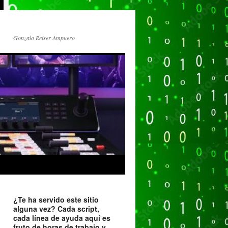
Gonzalo Reiser Ampuero
¿Te ha servido este sitio
alguna vez? Cada script,
cada línea de ayuda aquí es
fruto de horas de trabajo y