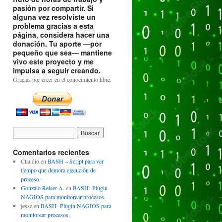
pasión por compartir. Si
alguna vez resolviste un
problema gracias a esta
página, considera hacer una
donación. Tu aporte —por
pequeño que sea— mantiene
vivo este proyecto y me
impulsa a seguir creando.
Gracias por creer en el conocimiento libre.
Comentarios recientes
Claudio
en
BASH – Script para ver
tiempo que demora ejecución de
proceso.
Gonzalo Reiser A.
en
BASH- Plugin
NAGIOS para monitorear procesos.
jesse
en
BASH- Plugin NAGIOS para
monitorear procesos.