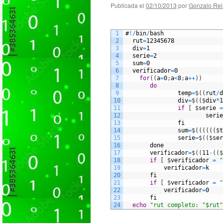
Publicada el
02/10/2013
por
Gonzalo Rei
1
#
!
/
bin
/
bash
2
rut
=
12345678
3
div
=
1
4
serie
=
2
5
sum
=
0
6
verificador
=
0
7
for
(
(
a
=
0
;
a
<
8
;
a
++
)
)
8
do
9
temp
=
$
(
(
rut
/
d
10
div
=
$
(
(
$
div
*
1
11
if
[
$
serie
=
12
serie
13
fi
14
sum
=
$
(
(
(
(
(
(
$
t
15
serie
=
$
(
(
$
ser
16
done
17
verificador
=
$
(
(
11
-
(
(
$
18
if
[
$
verificador
=
"
19
verificador
=
k
20
fi
21
if
[
$
verificador
=
"
22
verificador
=
0
23
fi
24
echo
 "rut completo: "$rut"