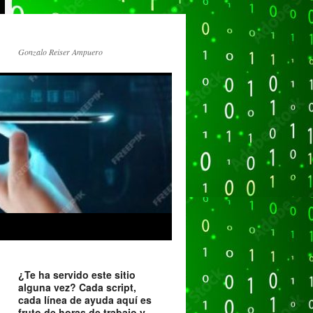
Gonzalo Reiser Ampuero
¿Te ha servido este sitio
alguna vez? Cada script,
cada línea de ayuda aquí es
fruto de horas de trabajo y