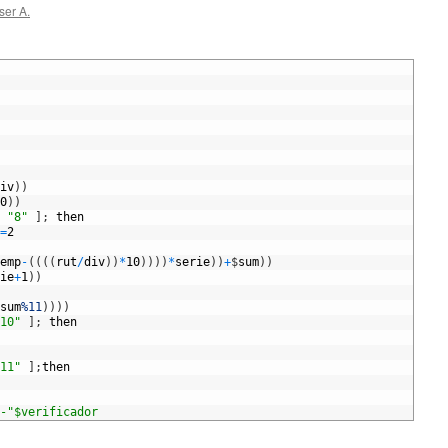
ser A.
iv
)
)
0
)
)
"8"
]
;
then
=
2
emp
-
(
(
(
(
rut
/
div
)
)
*
10
)
)
)
)
*
serie
)
)
+
$
sum
)
)
ie
+
1
)
)
sum
%11
)
)
)
)
10"
]
;
then
11"
]
;
then
-"$verificador