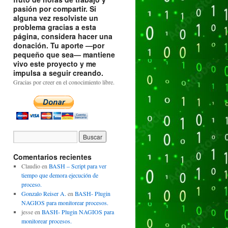
pasión por compartir. Si
alguna vez resolviste un
problema gracias a esta
página, considera hacer una
donación. Tu aporte —por
pequeño que sea— mantiene
vivo este proyecto y me
impulsa a seguir creando.
Gracias por creer en el conocimiento libre.
Comentarios recientes
Claudio
en
BASH – Script para ver
tiempo que demora ejecución de
proceso.
Gonzalo Reiser A.
en
BASH- Plugin
NAGIOS para monitorear procesos.
jesse
en
BASH- Plugin NAGIOS para
monitorear procesos.