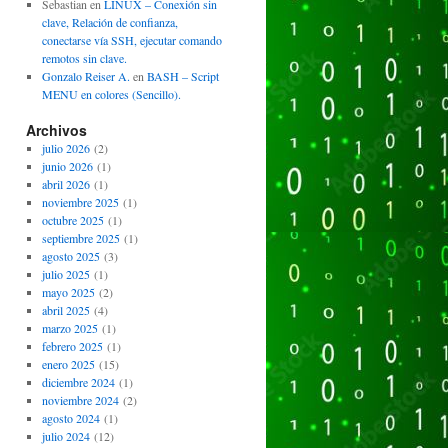
Sebastian
en
LINUX – Conexión sin
clave, Relación de confianza,
conectarse vía SSH, ejecutar comando
remotos sin clave.
Gonzalo Reiser A.
en
BASH – Script
MENU en colores (Sencillo).
Archivos
julio 2026
(2)
junio 2026
(1)
abril 2026
(1)
noviembre 2025
(1)
octubre 2025
(1)
septiembre 2025
(1)
agosto 2025
(3)
julio 2025
(1)
mayo 2025
(2)
abril 2025
(4)
marzo 2025
(1)
febrero 2025
(1)
enero 2025
(15)
diciembre 2024
(1)
noviembre 2024
(2)
agosto 2024
(1)
julio 2024
(12)