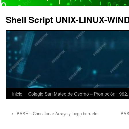
Saltar
al
Shell Script UNIX-LINUX-WI
contenido
Inicio
Colegio San Mateo de Osorno – Promoción 1982.
←
BASH – Concatenar Arrays y luego borrarlo.
BASH