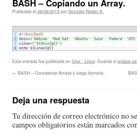
BASH – Copiando un Array.
Publicada el
26/09/2013
por
Gonzalo Reiser A.
1
#!/bin/bash
2
Unix
=
(
'Debian'
'Red hat'
'Ubuntu'
'Suse'
'Fedora'
'UTS'
3
Linux
=
(
"${Unix[@]}"
)
4
echo
$
{
Linux
[
@
]
}
Esta entrada fue publicada en
Unix - Linux
. Guarda el
enlace p
←
BASH – Concatenar Arrays y luego borrarlo.
BASH
Deja una respuesta
Tu dirección de correo electrónico no se
campos obligatorios están marcados co