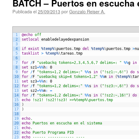
BATCH – Puertos en escucha e
Publicada el
25/09/2013
por
Gonzalo Reiser A.
1
@echo
 off
2
setlocal
enabledelayedexpansion
3
4
if
exist
%temp%
\
puertos
.
tmp
del
%temp%
\
puertos
.
tmp
>
nu
5
tasklist
>
%temp%
\
tareas
.
tmp
6
7
for
/
F
"usebackq tokens=2,3,4,5,6,7 delims=: "
%
%
g
in
8
set
sz1
=
%
%
h
:
0
9
for
/
f
"tokens=1,2 delims=:"
%
%
s
in
(
"!sz1:~,6!"
)
do
s
10
for
/
F
"usebackq skip=4 tokens=1,2"
%
%
m
in
(
%temp%
\
tar
11
set
sz3
=
%
%
n
:
0
12
for
/
f
"tokens=1,2 delims=:"
%
%
s
in
(
"!sz3:~,6!"
)
do
s
13
set
sz2
=
%
%
m
:
=
14
for
/
f
"tokens=1,2 delims=:"
%
%
s
in
(
"!sz2:~,16!"
)
do
15
echo
 !sz1! !sz2!!sz3! >>%temp%\puertos.tmp
16
)
17
)
18
19
echo
.
20
echo
 Puertos en escucha en el sistema
21
echo
.
22
echo
 Puerto Programa PID
23
echo
 ------ ------------ ----