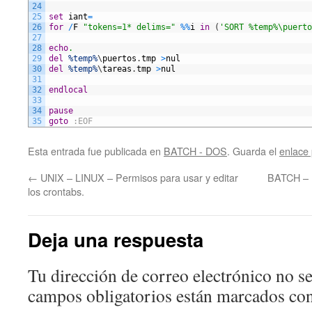
24
25
set
iant
=
26
for
/
F
"tokens=1* delims="
%
%
i
in
(
'SORT %temp%\puerto
27
28
echo
.
29
del
%temp%
\
puertos
.
tmp
>
nul
30
del
%temp%
\
tareas
.
tmp
>
nul
31
32
endlocal
33
34
pause
35
goto
:EOF
Esta entrada fue publicada en
BATCH - DOS
. Guarda el
enlace
←
UNIX – LINUX – Permisos para usar y editar
BATCH – L
los crontabs.
Deja una respuesta
Tu dirección de correo electrónico no se
campos obligatorios están marcados co