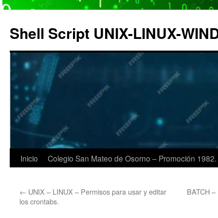
Saltar
al
Shell Script UNIX-LINUX-WI
contenido
Inicio
Colegio San Mateo de Osorno – Promoción 1982.
←
UNIX – LINUX – Permisos para usar y editar
BATCH – L
los crontabs.