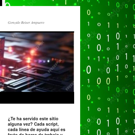
Gonzalo Reiser Ampuero
¿Te ha servido este sitio
alguna vez? Cada script,
cada línea de ayuda aquí es
fruto de horas de trabajo y