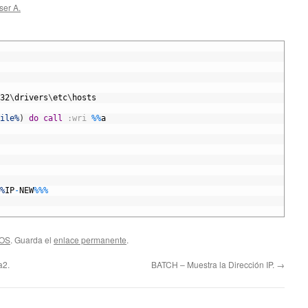
ser A.
32
\
drivers
\
etc
\
hosts
ile%
)
do
call
:wri
%
%
a
%
IP
-
NEW
%
%
%
DOS
. Guarda el
enlace permanente
.
a2.
BATCH – Muestra la Dirección IP.
→