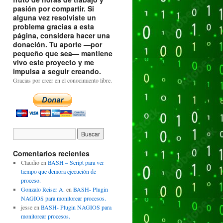
pasión por compartir. Si
alguna vez resolviste un
problema gracias a esta
página, considera hacer una
donación. Tu aporte —por
pequeño que sea— mantiene
vivo este proyecto y me
impulsa a seguir creando.
Gracias por creer en el conocimiento libre.
Comentarios recientes
Claudio
en
BASH – Script para ver
tiempo que demora ejecución de
proceso.
Gonzalo Reiser A.
en
BASH- Plugin
NAGIOS para monitorear procesos.
jesse
en
BASH- Plugin NAGIOS para
monitorear procesos.