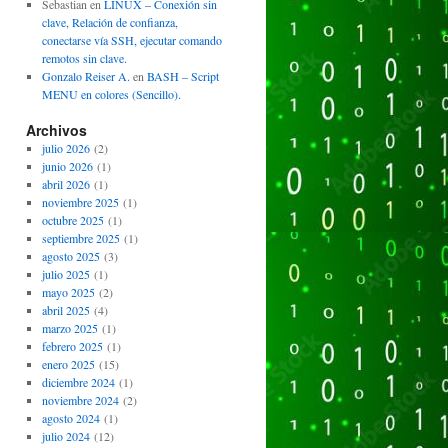
Sebastian
en
LINUX – Conexión sin
clave, Relación de confianza,
conectarse vía SSH, ejecutar comando
remotos sin clave.
Gonzalo Reiser A.
en
BASH – Script
MENU en colores (Sencillo).
Archivos
julio 2026
(2)
junio 2026
(1)
abril 2026
(1)
noviembre 2025
(1)
octubre 2025
(1)
septiembre 2025
(1)
agosto 2025
(3)
julio 2025
(1)
mayo 2025
(2)
abril 2025
(4)
marzo 2025
(1)
febrero 2025
(1)
enero 2025
(15)
diciembre 2024
(1)
noviembre 2024
(2)
agosto 2024
(1)
julio 2024
(12)