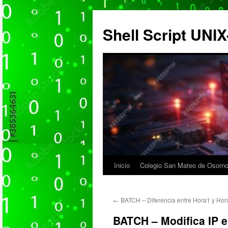
Saltar
al
Shell Script UN
contenido
Inicio
Colegio San Mateo de Osorno
←
BATCH – Diferencia entre Hora1 y Hor
BATCH – Modifica IP 