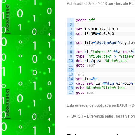
Publicada el
25/09/2013
por
Gonzalo Rei
1
@echo
 off
2
3
set
IP
-
OLD
=
127
.
0
.
0
.
1
4
set
IP
-
NEW
=
0
.
0
.
0
.
0
5
6
set
file
=
%SystemRoot%
\
system
7
8
for
/
f
"tokens=*"
%
%
a
in
(
%f
9
type
"%file%.bak"
>
"%file%"
10
del
/
f
/
q
/
a
"%file%.bak"
11
goto
:eof
12
13
:wri
14
set
lin
=
%
*
15
call
set
lin
=
%
%lin:%
IP
-
OLD
%=
16
echo
 %lin%>>"%file%.bak"
17
goto
:eof
Esta entrada fue publicada en
BATCH - 
←
BATCH – Diferencia entre Hora1 y Hor